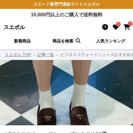
スエード靴
専門通販サイト
スエボル
10,000
円以上のご購入で送料無料
0
0
スエボル
新着商品
商品を検索
人気ランキング
スエボル TOP
›
記事一覧
›
ビジネススウェードシューズおすすめ2