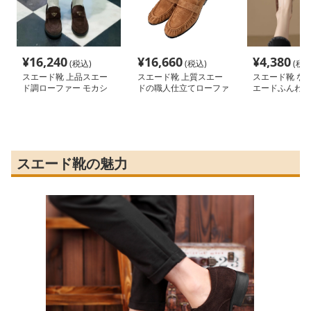
¥
16,240
¥
16,660
¥
4,380
(税込)
(税込)
(税込
スエード靴 上品スエー
スエード靴 上質スエー
スエード靴 な
ド調ローファー モカシ
ドの職人仕立てローファ
エードふんわり
ン
ー
ー
スエード靴の魅力