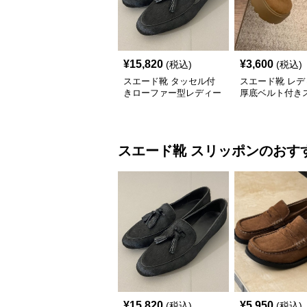
¥
15,820
¥
3,600
(税込)
(税込)
スエード靴 タッセル付
スエード靴 レデ
きローファー型レディー
厚底ベルト付き
ス
靴ローファー
スエード靴
スリッポン
のおす
¥
15,820
¥
5,950
(税込)
(税込)