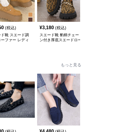
50
¥
3,180
¥
17,080
(税込)
(税込)
(税込)
ード靴 スエード調
スエード靴 豹柄チェー
スエード靴 金具付きフ
ローファー レディ
ン付き厚底スエードロー
ァー裏地靴ローファー
ベルト付き
ファー
もっと見る
80
¥
4,480
¥
4,820
(税込)
(税込)
(税込)