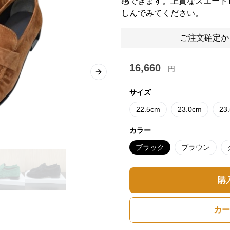
感できます。上質なスエード
しんでみてください。
ご注文確定か
16,660
円
Next slide
サイズ
22.5cm
23.0cm
23
カラー
ブラック
ブラウン
購
カー