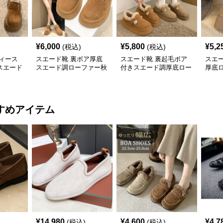
¥
6,000
¥
5,800
¥
5,2
(税込)
(税込)
ィース
スエード靴 裏ボア厚底
スエード靴 裏起毛ボア
スエ
スエード
スエード調ローファー秋
付きスエード調厚底ロー
厚底
冬保温幅広
ファー
ース 
すめアイテム
¥
14,980
¥
4,600
¥
4,7
(税込)
(税込)