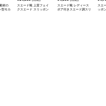
素材の
スエード靴 上質フェイ
スエード靴 レディース
スエ
ン型モカ
クスエード スリッポン
ボア付きスエード調スリ
ッポ
シューズ
ッポン 幅広ローファー
ー合