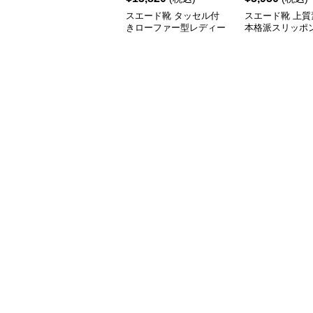
スエード靴 タッセル付
スエード靴 上質
きローファー型レディー
本格派スリッポ
ス
シン