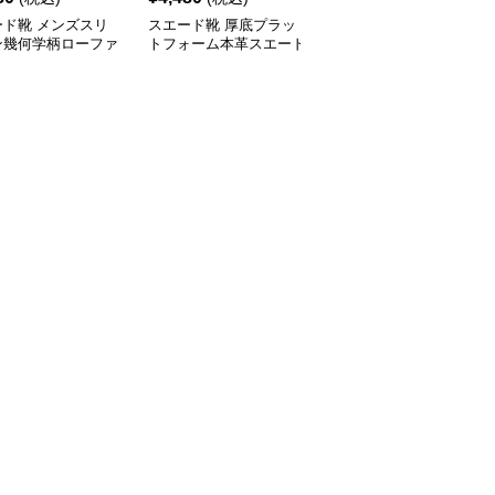
ード靴 メンズスリ
スエード靴 厚底プラッ
スエード靴 上質な起毛
ン幾何学柄ローファ
トフォーム本革スエード
素材を使用した紳士用ス
成革靴
靴スリッポン
リッポン