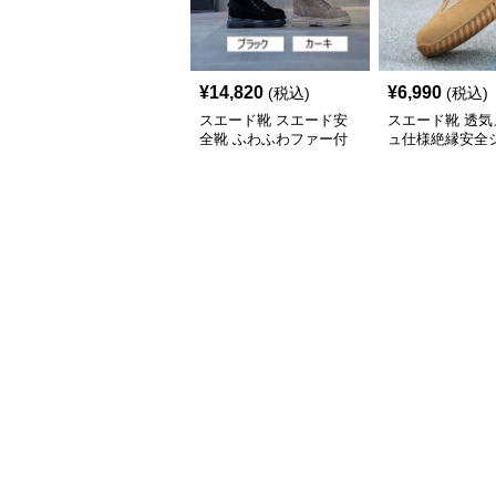
¥
14,820
¥
6,990
(税込)
(税込)
スエード靴 スエード安
スエード靴 透気
全靴 ふわふわファー付
ュ仕様絶縁安全
き冬用作業靴