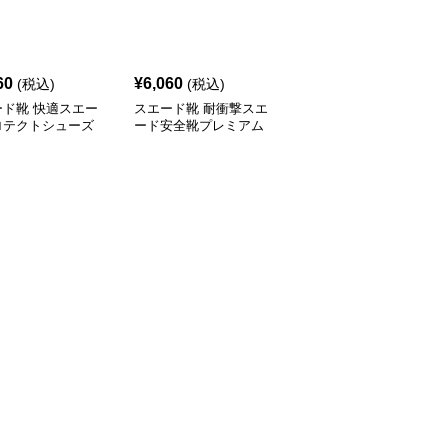
60
¥
6,060
¥
3,580
(税込)
(税込)
(税込)
ード靴 快適スエー
スエード靴 耐衝撃スエ
スエード靴 クリーンパ
ロテクトシューズ
ード安全靴プレミアム
フォーマー 防水厨房シ
ューズ