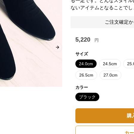
る一足です。どんなスタイル
ないアイテムとなることでし
ご注文確定か
5,220
円
Next slide
サイズ
24.0cm
24.5cm
25
26.5cm
27.0cm
カラー
ブラック
購
カー