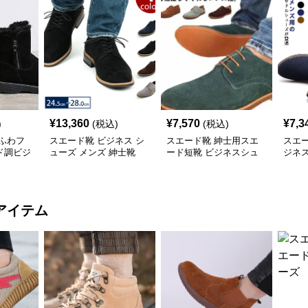
¥
13,360
¥
7,570
¥
7,3
)
(税込)
(税込)
ふわフ
スエード靴 ビジネス シ
スエード靴 紳士用スエ
スエ
ド調ビジ
ューズ メンズ 紳士靴
ード短靴 ビジネスシュ
ジネ
ーズ 合成皮革
革
アイテム