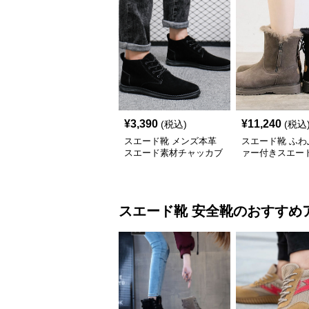
¥
3,390
¥
11,240
(税込)
(税込
スエード靴 メンズ本革
スエード靴 ふわ
スエード素材チャッカブ
ァー付きスエー
ーツ仕様ビジネスシュー
ネスシューズ
ズ
スエード靴
安全靴
のおすすめ