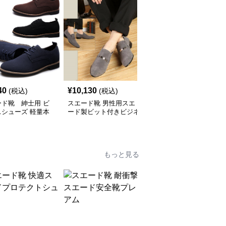
40
¥
10,130
¥
11,100
(税込)
(税込)
(税込)
ード靴 紳士用 ビ
スエード靴 男性用スエ
スエード靴 男性用スエ
スシューズ 軽量本
ード製ビット付きビジネ
ード製ショートブーツ
スシューズ
ビジネスシューズ
もっと見る