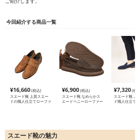
ご紹介します。
今回紹介する商品一覧
¥
16,660
¥
6,900
¥
7,320
(税込)
(税込)
(税込
スエード靴 上質スエー
スエード靴 なめらかス
スエード靴 上
ドの職人仕立てローファ
エードペニーローファー
ド職人仕立てロ
ー
スエード靴の魅力