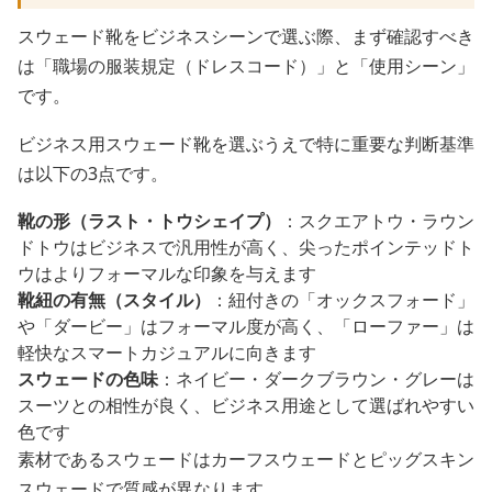
スウェード靴をビジネスシーンで選ぶ際、まず確認すべき
は「職場の服装規定（ドレスコード）」と「使用シーン」
です。
ビジネス用スウェード靴を選ぶうえで特に重要な判断基準
は以下の3点です。
靴の形（ラスト・トウシェイプ）
：スクエアトウ・ラウン
ドトウはビジネスで汎用性が高く、尖ったポインテッドト
ウはよりフォーマルな印象を与えます
靴紐の有無（スタイル）
：紐付きの「オックスフォード」
や「ダービー」はフォーマル度が高く、「ローファー」は
軽快なスマートカジュアルに向きます
スウェードの色味
：ネイビー・ダークブラウン・グレーは
スーツとの相性が良く、ビジネス用途として選ばれやすい
色です
素材であるスウェードはカーフスウェードとピッグスキン
スウェードで質感が異なります。