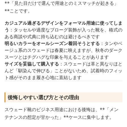
**「見た目だけで選んで用途とのミスマッチが起きる」
**ことです。
カジュアル過ぎるデザインをフォーマル用途に使ってしま
う
：タッセルや過度なブローグ装飾が入った靴を、格式の
ある商談や式典に持ち込むのは避けるべきです
明るいカラーをオールシーズン着回そうとする
：タンやベ
ージュ系のスウェードは春夏に映えますが、秋冬のダーク
スーツとはチグハグな印象を与えることがあります
サイズを妥協して購入する
：スウェードは革と異なりほと
んど「馴染んで伸びる」ことがないため、試着時のフィッ
ト感がそのまま履き心地に直結します
後悔しやすい選び方とその理由
スウェード靴のビジネス用途における後悔は、**「メン
テナンスの想定が甘かった」**ケースに集中します。