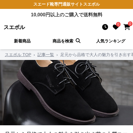
スエード靴
専門通販サイト
スエボル
10,000
円以上のご購入で送料無料
0
0
スエボル
新着商品
商品を検索
人気ランキング
スエボル TOP
›
記事一覧
›
足元から品格で大人の魅力を引き出す