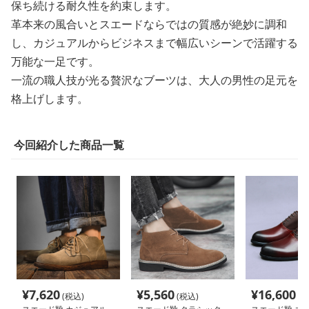
保ち続ける耐久性を約束します。
革本来の風合いとスエードならではの質感が絶妙に調和
し、カジュアルからビジネスまで幅広いシーンで活躍する
万能な一足です。
一流の職人技が光る贅沢なブーツは、大人の男性の足元を
格上げします。
今回紹介した商品一覧
¥
7,620
¥
5,560
¥
16,600
(税込)
(税込)
(税