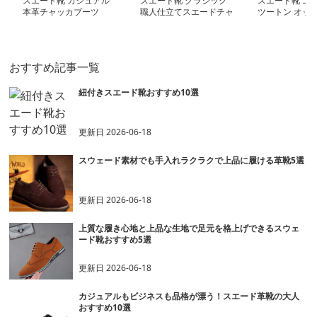
スエード靴 カジュアル
スエード靴 クラシック
スエード靴 エ
本革チャッカブーツ
職人仕立てスエードチャ
ツートン オッ
ッカブーツ
ード
おすすめ記事一覧
紐付きスエード靴おすすめ10選
更新日
2026-06-18
スウェード素材でも手入れラクラクで上品に履ける革靴5選
更新日
2026-06-18
上質な履き心地と上品な生地で足元を格上げできるスウェ
ード靴おすすめ5選
更新日
2026-06-18
カジュアルもビジネスも品格が漂う！スエード革靴の大人
おすすめ10選