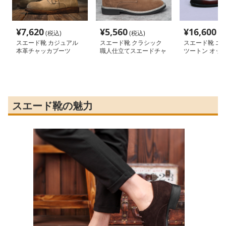
¥
7,620
¥
5,560
¥
16,600
(税込)
(税込)
(税
スエード靴 カジュアル
スエード靴 クラシック
スエード靴 エ
本革チャッカブーツ
職人仕立てスエードチャ
ツートン オッ
ッカブーツ
ード
スエード靴の魅力