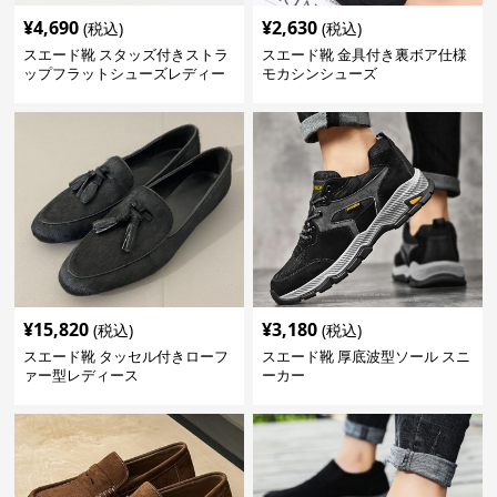
¥
4,690
¥
2,630
(税込)
(税込)
スエード靴 スタッズ付きストラ
スエード靴 金具付き裏ボア仕様
ップフラットシューズレディー
モカシンシューズ
ス
¥
15,820
¥
3,180
(税込)
(税込)
スエード靴 タッセル付きローフ
スエード靴 厚底波型ソール スニ
ァー型レディース
ーカー