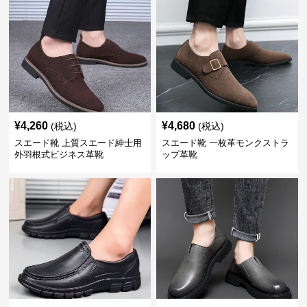
¥
4,260
¥
4,680
(税込)
(税込)
スエード靴 上質スエード紳士用
スエード靴 一枚革モンクストラ
外羽根式ビジネス革靴
ップ革靴