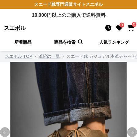
スエード靴
専門通販サイト
スエボル
10,000
円以上のご購入で送料無料
0
0
スエボル
新着商品
商品を検索
人気ランキング
スエボル TOP
›
革靴の一覧
›
スエード靴 カジュアル本革チャッカ
Previous slide
Ne