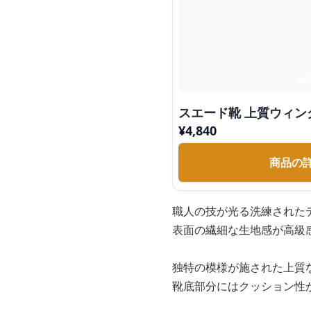
スエード靴 上質ウィン
¥
4,840
商品の
職人の技が光る洗練された
表面の繊細な生地感が高級
独特の模様が施された上質
靴底部分にはクッション性