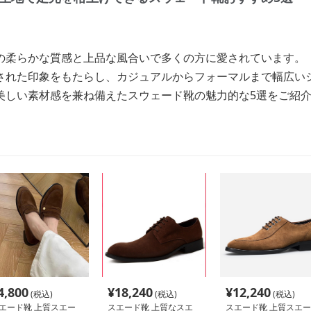
の柔らかな質感と上品な風合いで多くの方に愛されています。
された印象をもたらし、カジュアルからフォーマルまで幅広い
美しい素材感を兼ね備えたスウェード靴の魅力的な5選をご紹
4,800
¥
18,240
¥
12,240
(税込)
(税込)
(税込)
エード靴 上質スエー
スエード靴 上質なスエ
スエード靴 上質スエー