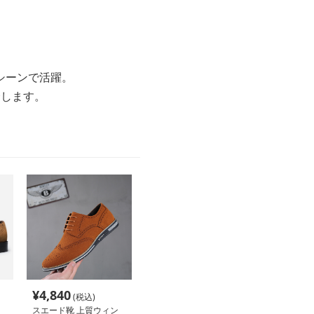
シーンで活躍。
介します。
¥
4,840
(税込)
スエード靴 上質ウィン