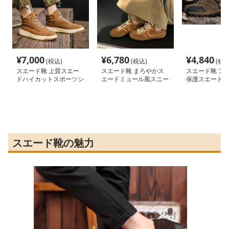
¥
7,000
¥
6,780
¥
4,840
(税込)
(税込)
(税込
スエード靴 上質スエー
スエード靴 まろやかス
スエード靴 ア
ドハイカットスポーツシ
エードミュール風スニー
保護スエードス
ューズ
カー
スエード靴の魅力