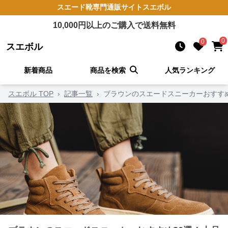
スエード靴
専門通販サイト
スエボル
10,000
円以上のご購入で送料無料
0
0
スエボル
新着商品
商品を検索
人気ランキング
スエボル TOP
›
記事一覧
›
ブラウンのスエードスニーカーおすす