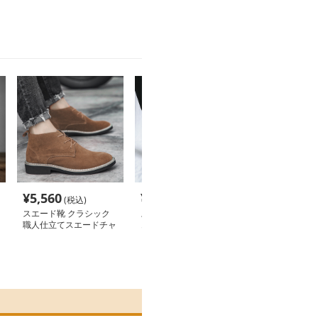
¥
5,560
¥
5,740
¥
18,660
(税込)
(税込)
(税
スエード靴 クラシック
スエード靴 スタッズ付
スエード靴 シ
職人仕立てスエードチャ
きサイドゴアスエードブ
練サイドゴアス
ッカブーツ
ーツ
ーツ