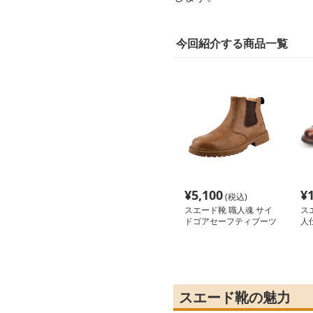
今回紹介する商品一覧
¥
5,100
¥
(税込)
スエード靴 職人魂 サイ
ス
ドゴアセーフティブーツ
人
編
スエード靴の魅力