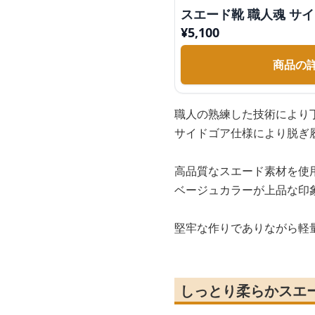
スエード靴 職人魂 サ
¥
5,100
商品の
職人の熟練した技術により
サイドゴア仕様により脱ぎ
高品質なスエード素材を使
ベージュカラーが上品な印
堅牢な作りでありながら軽
しっとり柔らかスエ