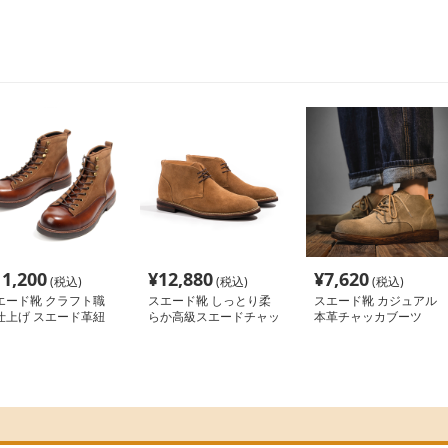
11,200
¥
12,880
¥
7,620
(税込)
(税込)
(税込)
エード靴 クラフト職
スエード靴 しっとり柔
スエード靴 カジュアル
仕上げ スエード革紐
らか高級スエードチャッ
本革チャッカブーツ
み上げブーツ
カブーツ