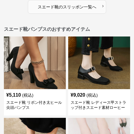
›
スエード靴
の
スリッポン
一覧へ
スエード靴パンプスのおすすめアイテム
¥
5,110
¥
9,020
(税込)
(税込)
スエード靴 リボン付き太ヒール
スエード靴 レディース甲ストラ
尖頭パンプス
ップ付きスエード素材ローヒー
ルパンプス