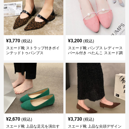
¥
3,770
¥
3,200
(税込)
(税込)
スエード靴 ストラップ付きポイ
スエード靴 パンプス レディース
ンテッドトゥパンプス
パール付き ぺたんこ スエード調
3色展開
¥
2,670
¥
3,730
(税込)
(税込)
スエード靴 上品な足元を演出す
スエード靴 上品な尖頭デザイン