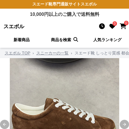
スエード靴
専門通販サイト
スエボル
10,000
円以上のご購入で送料無料
0
0
スエボル
新着商品
商品を検索
人気ランキング
スエボル TOP
›
スニーカーの一覧
›
スエード靴 しっとり質感 都
Previous slide
Ne