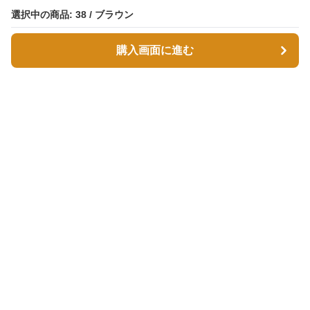
選択中の商品: 38 / ブラウン
選択中の商品: 38 / ブラウン
購入画面に進む
購入画面に進む
スエボル
について
会社概要
利用規約