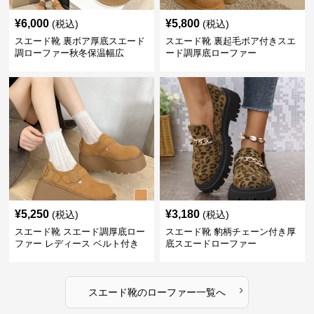
¥
6,000
¥
5,800
(税込)
(税込)
スエード靴 裏ボア厚底スエード
スエード靴 裏起毛ボア付きスエ
調ローファー秋冬保温幅広
ード調厚底ローファー
¥
5,250
¥
3,180
(税込)
(税込)
スエード靴 スエード調厚底ロー
スエード靴 豹柄チェーン付き厚
ファー レディース ベルト付き
底スエードローファー
›
スエード靴
の
ローファー
一覧へ