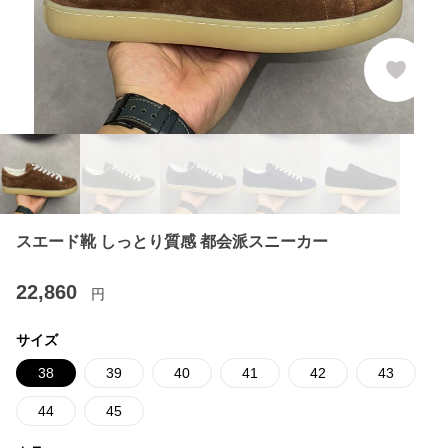
スエード靴 しっとり質感 都会派スニーカー
22,860
円
サイズ
38
39
40
41
42
43
44
45