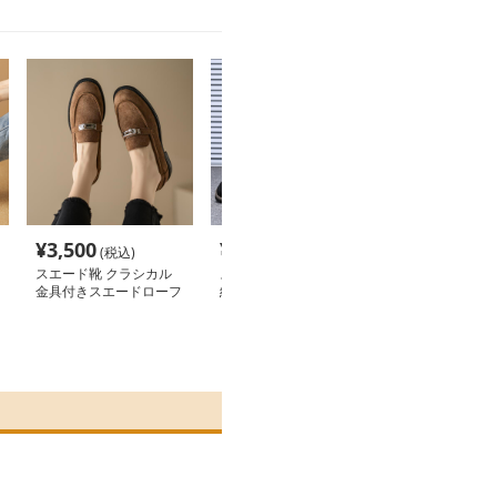
¥
3,500
¥
3,840
¥
4,760
(税込)
(税込)
(税込
スエード靴 クラシカル
スエード靴 カジュアル
スエード靴 ク
金具付きスエードローフ
紳士用スエード革靴
スエード モカ
ァー