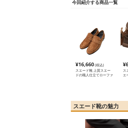
今回紹介する商品一覧
¥
16,660
¥
(税込)
スエード靴 上質スエー
ス
ドの職人仕立てローファ
エ
ー
スエード靴の魅力