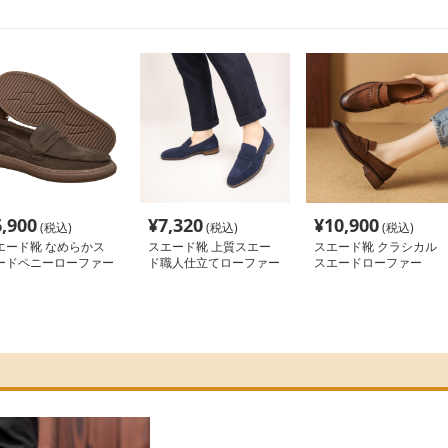
6,900
¥
7,320
¥
10,900
(税込)
(税込)
(税込)
エード靴 なめらかス
スエード靴 上質スエー
スエード靴 クラシカル
ードペニーローファー
ド職人仕立てローファー
スエードローファー