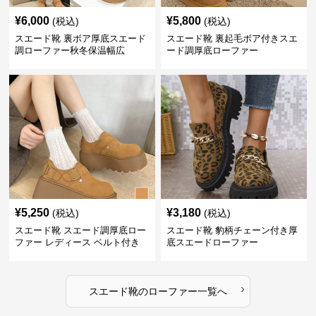
¥
6,000
¥
5,800
(税込)
(税込)
スエード靴 裏ボア厚底スエード
スエード靴 裏起毛ボア付きスエ
調ローファー秋冬保温幅広
ード調厚底ローファー
¥
5,250
¥
3,180
(税込)
(税込)
スエード靴 スエード調厚底ロー
スエード靴 豹柄チェーン付き厚
ファー レディース ベルト付き
底スエードローファー
›
スエード靴
の
ローファー
一覧へ