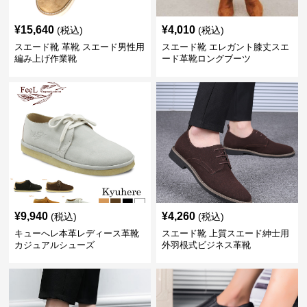
¥
15,640
¥
4,010
(税込)
(税込)
スエード靴 革靴 スエード男性用
スエード靴 エレガント膝丈スエ
編み上げ作業靴
ード革靴ロングブーツ
¥
9,940
¥
4,260
(税込)
(税込)
キューへレ本革レディース革靴
スエード靴 上質スエード紳士用
カジュアルシューズ
外羽根式ビジネス革靴