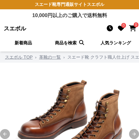
スエード靴
専門通販サイト
スエボル
10,000
円以上のご購入で送料無料
0
0
スエボル
新着商品
商品を検索
人気ランキング
スエボル TOP
›
革靴の一覧
›
スエード靴 クラフト職人仕上げ ス
Previous slide
Ne