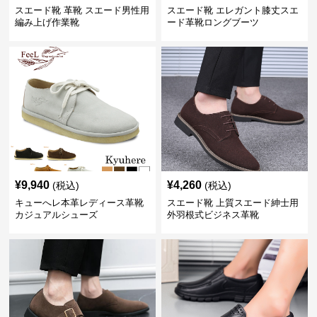
スエード靴 革靴 スエード男性用
スエード靴 エレガント膝丈スエ
編み上げ作業靴
ード革靴ロングブーツ
¥
9,940
¥
4,260
(税込)
(税込)
キューへレ本革レディース革靴
スエード靴 上質スエード紳士用
カジュアルシューズ
外羽根式ビジネス革靴