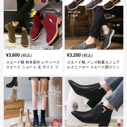
¥
3,600
¥
3,200
(税込)
(税込)
スエード靴 秋冬新作 レディース
スエード靴 メンズ軽量カジュア
スエード ショート 丈 サイド フ
ルスニーカー スエード調スリッ
ァスナー 付き ブーツ
ポン