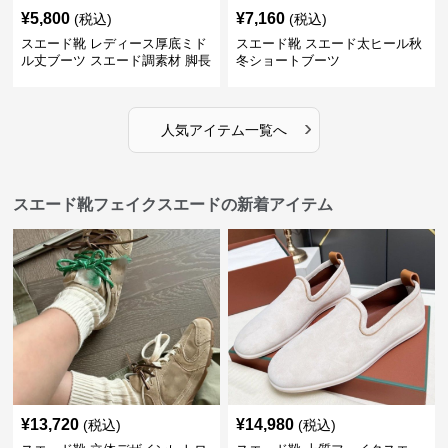
¥
5,800
¥
7,160
(税込)
(税込)
スエード靴 レディース厚底ミド
スエード靴 スエード太ヒール秋
ル丈ブーツ スエード調素材 脚長
冬ショートブーツ
効果
›
人気アイテム一覧へ
スエード靴フェイクスエードの新着アイテム
¥
13,720
¥
14,980
(税込)
(税込)