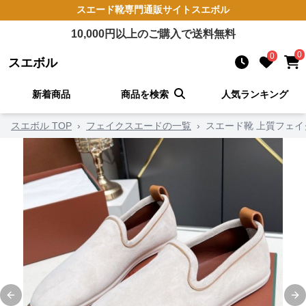
スエード靴
専門通販サイト
スエボル
10,000
円以上のご購入で送料無料
0
0
スエボル
新着商品
商品を検索
人気ランキング
スエボル TOP
›
フェイクスエードの一覧
›
スエード靴 上質フェイ
Previous slide
Ne