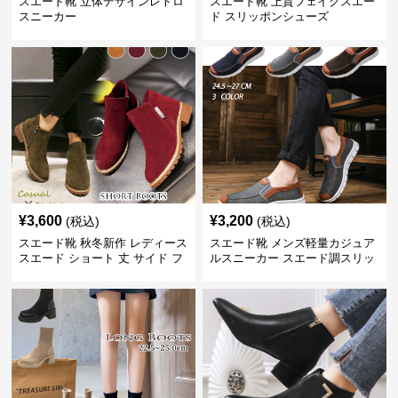
スエード靴 立体デザインレトロ
スエード靴 上質フェイクスエー
スニーカー
ド スリッポンシューズ
¥
3,600
¥
3,200
(税込)
(税込)
スエード靴 秋冬新作 レディース
スエード靴 メンズ軽量カジュア
スエード ショート 丈 サイド フ
ルスニーカー スエード調スリッ
ァスナー 付き ブーツ
ポン