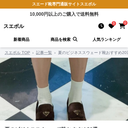
スエード靴
専門通販サイト
スエボル
10,000
円以上のご購入で送料無料
0
0
スエボル
新着商品
商品を検索
人気ランキング
スエボル TOP
›
記事一覧
›
夏のビジネススウェード靴おすすめ20