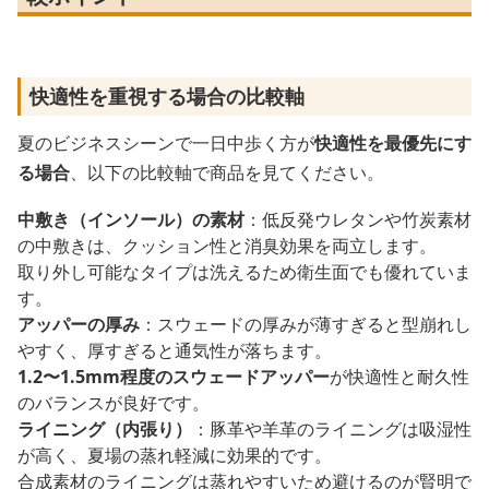
快適性を重視する場合の比較軸
夏のビジネスシーンで一日中歩く方が
快適性を最優先にす
る場合
、以下の比較軸で商品を見てください。
中敷き（インソール）の素材
：低反発ウレタンや竹炭素材
の中敷きは、クッション性と消臭効果を両立します。
取り外し可能なタイプは洗えるため衛生面でも優れていま
す。
アッパーの厚み
：スウェードの厚みが薄すぎると型崩れし
やすく、厚すぎると通気性が落ちます。
1.2〜1.5mm程度のスウェードアッパー
が快適性と耐久性
のバランスが良好です。
ライニング（内張り）
：豚革や羊革のライニングは吸湿性
が高く、夏場の蒸れ軽減に効果的です。
合成素材のライニングは蒸れやすいため避けるのが賢明で