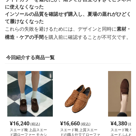
に使えなくなった
インソールの品質を確認せず購入し、夏場の蒸れがひどく
て履けなくなった
これらの失敗を避けるためには、デザインと同時に
素材・
構造・ケアの手間
を購入前に確認することが不可欠です。
今回紹介する商品一覧
¥
16,240
¥
16,660
¥
4,380
(税込)
(税込)
(税込
スエード靴 上品スエー
スエード靴 上質スエー
スエード靴 な
ド調ローファー モカシ
ドの職人仕立てローファ
エードふんわり