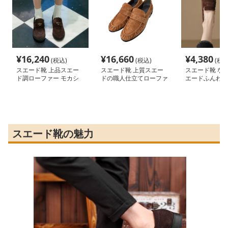
¥
16,240
¥
16,660
¥
4,380
(税込)
(税込)
(税込
スエード靴 上品スエー
スエード靴 上質スエー
スエード靴 な
ド調ローファー モカシ
ドの職人仕立てローファ
エードふんわり
ン
ー
ー
スエード靴の魅力