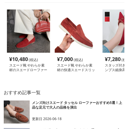
¥
10,480
¥
7,000
¥
7,280
(税込)
(税込)
(税込
スエード靴 やわらか素
スエード靴 やわらか素
スタッズ付きと
材のスエードローファー
材の快適スエードスリッ
ンプス細身高跟
ポン
靴
おすすめ記事一覧
メンズ向けスエード タッセル ローファーおすすめ5選！上
品な足元で大人の品格を演出
更新日
2026-06-18