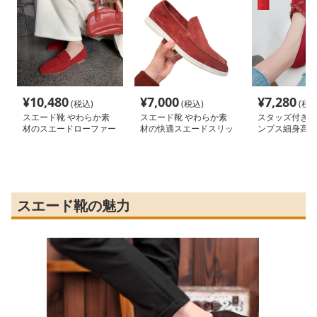
¥
10,480
¥
7,000
¥
7,280
(税込)
(税込)
(税込
スエード靴 やわらか素
スエード靴 やわらか素
スタッズ付きと
材のスエードローファー
材の快適スエードスリッ
ンプス細身高跟
ポン
靴
スエード靴の魅力