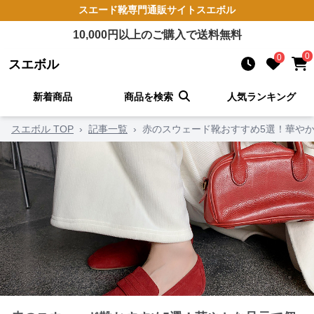
スエード靴
専門通販サイト
スエボル
10,000
円以上のご購入で送料無料
0
0
スエボル
新着商品
商品を検索
人気ランキング
スエボル TOP
›
記事一覧
›
赤のスウェード靴おすすめ5選！華や