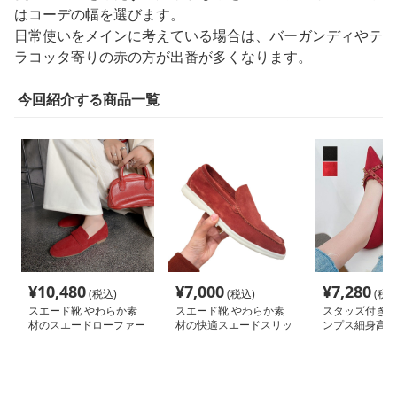
はコーデの幅を選びます。
日常使いをメインに考えている場合は、バーガンディやテ
ラコッタ寄りの赤の方が出番が多くなります。
今回紹介する商品一覧
¥
10,480
¥
7,000
¥
7,280
(税込)
(税込)
(税込
スエード靴 やわらか素
スエード靴 やわらか素
スタッズ付きと
材のスエードローファー
材の快適スエードスリッ
ンプス細身高跟
ポン
靴