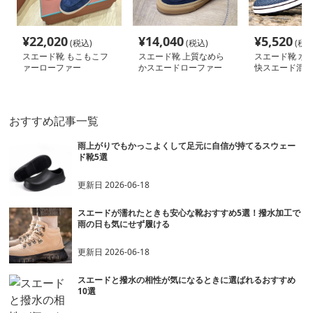
¥
22,020
¥
14,040
¥
5,520
(税込)
(税込)
(税込
スエード靴 もこもこフ
スエード靴 上質なめら
スエード靴 水辺
ァーローファー
かスエードローファー
快スエード混紡
おすすめ記事一覧
雨上がりでもかっこよくして足元に自信が持てるスウェー
ド靴5選
更新日
2026-06-18
スエードが濡れたときも安心な靴おすすめ5選！撥水加工で
雨の日も気にせず履ける
更新日
2026-06-18
スエードと撥水の相性が気になるときに選ばれるおすすめ
10選