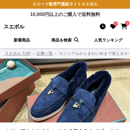
スエード靴
専門通販サイト
スエボル
10,000
円以上のご購入で送料無料
0
0
スエボル
新着商品
商品を検索
人気ランキング
スエボル TOP
›
記事一覧
›
カジュアルからきれいめまで使えるネ