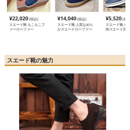
¥
22,020
¥
14,040
¥
5,520
(税込)
(税込)
(税込
スエード靴 もこもこフ
スエード靴 上質なめら
スエード靴 水辺
ァーローファー
かスエードローファー
快スエード混紡
スエード靴の魅力