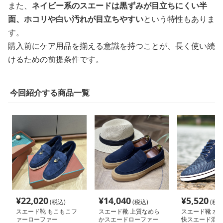
また、
ネイビー系のスエードは黒ずみが目立ちにくい半
面、ホコリや白い汚れが目立ちやすい
という特性もありま
す。
購入前にケア用品を揃える意識を持つことが、長く使い続
けるための前提条件です。
今回紹介する商品一覧
¥
22,020
¥
14,040
¥
5,520
(税込)
(税込)
(税込
スエード靴 もこもこフ
スエード靴 上質なめら
スエード靴 水辺
ァーローファー
かスエードローファー
快スエード混紡