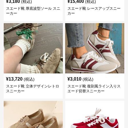
¥
3,180
¥
15,400
(税込)
(税込)
スエード靴 厚底波型ソール スニ
スエード靴 レースアップスニー
ーカー
カー
¥
13,720
¥
3,010
(税込)
(税込)
スエード靴 立体デザインレトロ
スエード靴 復刻風ライン入りス
スニーカー
エード切替スニーカー