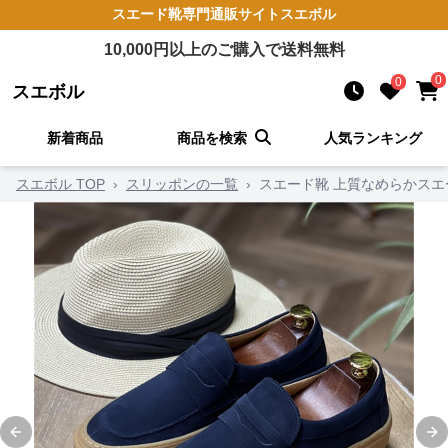
スエード靴
専門通販サイト
スエボル
10,000
円以上のご購入で送料無料
0
0
スエボル
新着商品
商品を検索
人気ランキング
スエボル TOP
›
スリッポンの一覧
›
スエード靴 上質なめらかス
Previous slide
Ne