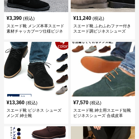
¥
3,390
¥
11,240
(税込)
(税込)
スエード靴 メンズ本革スエード
スエード靴 ふわふわファー付き
素材チャッカブーツ仕様ビジネ
スエード調ビジネスシューズ
スシューズ
¥
13,360
¥
7,570
(税込)
(税込)
スエード靴 ビジネス シューズ
スエード靴 紳士用スエード短靴
メンズ 紳士靴
ビジネスシューズ 合成皮革