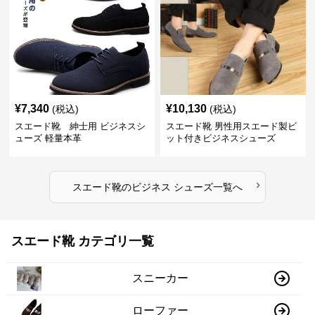
¥
7,340
¥
10,130
(税込)
(税込)
スエード靴 紳士用 ビジネスシ
スエード靴 男性用スエード製ビ
ューズ 軽量本革
ット付きビジネスシューズ
›
スエード靴
の
ビジネス シューズ
一覧へ
スエード靴 カテゴリ一覧
スニーカー
ローファー