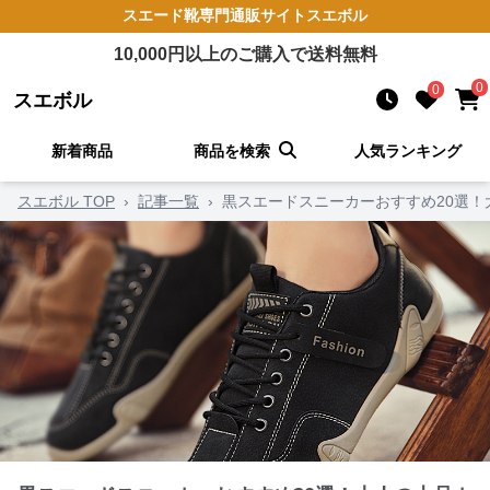
スエード靴
専門通販サイト
スエボル
10,000
円以上のご購入で送料無料
0
0
スエボル
新着商品
商品を検索
人気ランキング
スエボル TOP
›
記事一覧
›
黒スエードスニーカーおすすめ20選