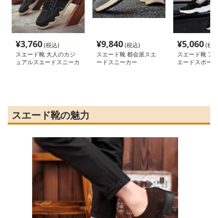
¥
3,760
¥
9,840
¥
5,060
(税込)
(税込)
(税込
スエード靴 大人のカジ
スエード靴 都会派スエ
スエード靴 ア
ュアルスエードスニーカ
ードスニーカー
エードスポーツ
ー
ー
スエード靴の魅力