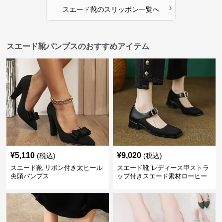
›
スエード靴
の
スリッポン
一覧へ
スエード靴パンプスのおすすめアイテム
¥
5,110
¥
9,020
(税込)
(税込)
スエード靴 リボン付き太ヒール
スエード靴 レディース甲ストラ
尖頭パンプス
ップ付きスエード素材ローヒー
ルパンプス