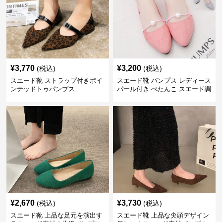
¥
3,770
¥
3,200
(税込)
(税込)
スエード靴 ストラップ付きポイ
スエード靴 パンプス レディース
ンテッドトゥパンプス
パール付き ぺたんこ スエード調
3色展開
¥
2,670
¥
3,730
(税込)
(税込)
スエード靴 上品な足元を演出す
スエード靴 上品な尖頭デザイン