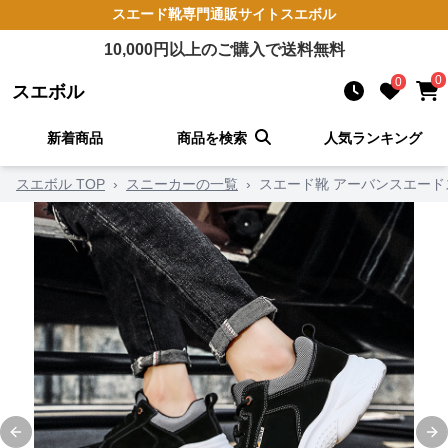
スエード靴
専門通販サイト
スエボル
10,000
円以上のご購入で送料無料
0
0
スエボル
新着商品
商品を検索
人気ランキング
スエボル TOP
›
スニーカーの一覧
›
スエード靴 アーバンスエー
Previous slide
Ne