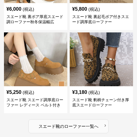
¥
6,000
¥
5,800
(税込)
(税込)
スエード靴 裏ボア厚底スエード
スエード靴 裏起毛ボア付きスエ
調ローファー秋冬保温幅広
ード調厚底ローファー
¥
5,250
¥
3,180
(税込)
(税込)
スエード靴 スエード調厚底ロー
スエード靴 豹柄チェーン付き厚
ファー レディース ベルト付き
底スエードローファー
›
スエード靴
の
ローファー
一覧へ