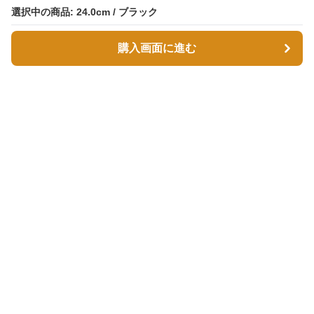
選択中の商品: 24.0cm / ブラック
選択中の商品: 24.0cm / ブラック
購入画面に進む
購入画面に進む
スエボル
について
会社概要
利用規約