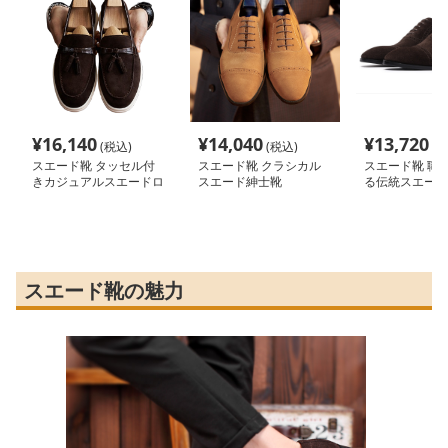
¥
16,140
¥
14,040
¥
13,720
(税込)
(税込)
(税
スエード靴 タッセル付
スエード靴 クラシカル
スエード靴 職
きカジュアルスエードロ
スエード紳士靴
る伝統スエード
ーファー
スエード靴の魅力