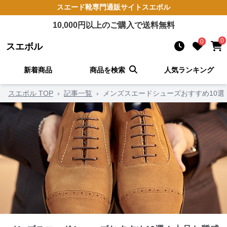
スエード靴
専門通販サイト
スエボル
10,000
円以上のご購入で送料無料
0
0
スエボル
新着商品
商品を検索
人気ランキング
スエボル TOP
›
記事一覧
›
メンズスエードシューズおすすめ10