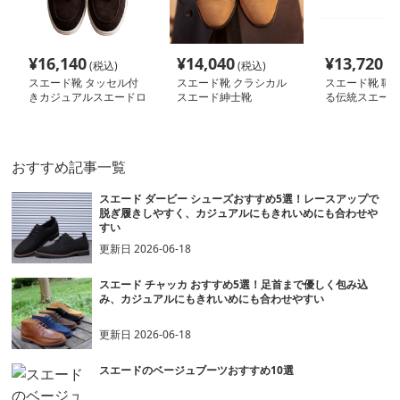
¥
16,140
¥
14,040
¥
13,720
(税込)
(税込)
(税
スエード靴 タッセル付
スエード靴 クラシカル
スエード靴 職
きカジュアルスエードロ
スエード紳士靴
る伝統スエード
ーファー
おすすめ記事一覧
スエード ダービー シューズおすすめ5選！レースアップで
脱ぎ履きしやすく、カジュアルにもきれいめにも合わせや
すい
更新日
2026-06-18
スエード チャッカ おすすめ5選！足首まで優しく包み込
み、カジュアルにもきれいめにも合わせやすい
更新日
2026-06-18
スエードのベージュブーツおすすめ10選