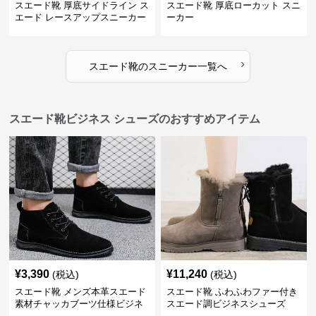
スエード靴 厚底サイドライン ス
スエード靴 厚底ローカット スニ
エード レースアップスニーカー
ーカー
›
スエード靴
の
スニーカー
一覧へ
スエード靴ビジネス シューズのおすすめアイテム
¥
3,390
¥
11,240
(税込)
(税込)
スエード靴 メンズ本革スエード
スエード靴 ふわふわファー付き
素材チャッカブーツ仕様ビジネ
スエード調ビジネスシューズ
スシューズ