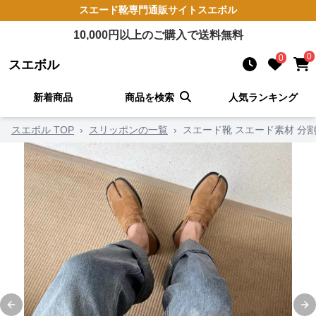
スエード靴
専門通販サイト
スエボル
10,000
円以上のご購入で送料無料
0
0
スエボル
新着商品
商品を検索
人気ランキング
スエボル TOP
›
スリッポンの一覧
›
スエード靴 スエード素材 分
Previous slide
Ne