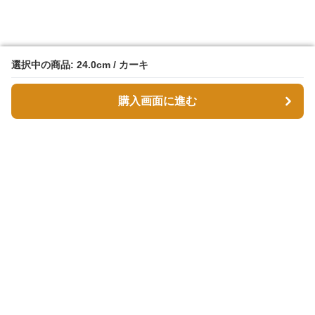
選択中の商品: 24.0cm / カーキ
選択中の商品: 24.0cm / カーキ
購入画面に進む
購入画面に進む
スエボル
について