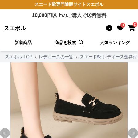
スエード靴
専門通販サイト
スエボル
10,000
円以上のご購入で送料無料
0
0
スエボル
新着商品
商品を検索
人気ランキング
スエボル TOP
›
レディースの一覧
›
スエード靴 レディース金具
Previous slide
Ne