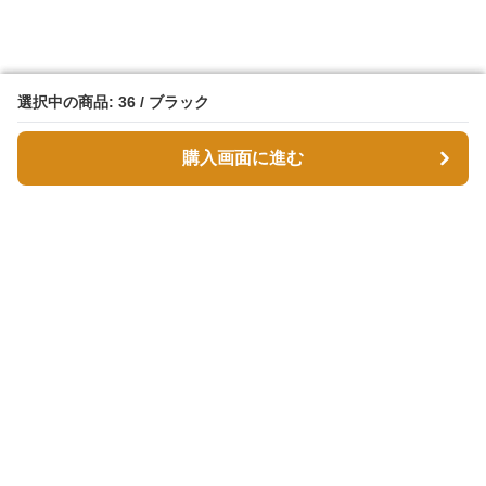
選択中の商品: 36 / ブラック
選択中の商品: 36 / ブラック
購入画面に進む
購入画面に進む
スエボル
について