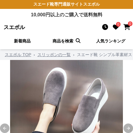
スエード靴
専門通販サイト
スエボル
10,000
円以上のご購入で送料無料
0
0
スエボル
新着商品
商品を検索
人気ランキング
スエボル TOP
›
スリッポンの一覧
›
スエード靴 シンプル革素材ス
Previous slide
Ne