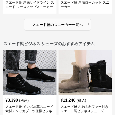
スエード靴 厚底サイドライン ス
スエード靴 厚底ローカット スニ
エード レースアップスニーカー
ーカー
›
スエード靴
の
スニーカー
一覧へ
スエード靴ビジネス シューズのおすすめアイテム
¥
3,390
¥
11,240
(税込)
(税込)
スエード靴 メンズ本革スエード
スエード靴 ふわふわファー付き
素材チャッカブーツ仕様ビジネ
スエード調ビジネスシューズ