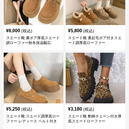
¥
6,000
¥
5,800
(税込)
(税込)
スエード靴 裏ボア厚底スエード
スエード靴 裏起毛ボア付きスエ
調ローファー秋冬保温幅広
ード調厚底ローファー
¥
5,250
¥
3,180
(税込)
(税込)
スエード靴 スエード調厚底ロー
スエード靴 豹柄チェーン付き厚
ファー レディース ベルト付き
底スエードローファー