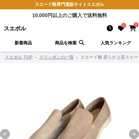
スエード靴
専門通販サイト
スエボル
10,000
円以上のご購入で送料無料
0
0
スエボル
新着商品
商品を検索
人気ランキング
スエボル TOP
›
スリッポンの一覧
›
スエード靴 柔らか上質スエー
Previous slide
Ne