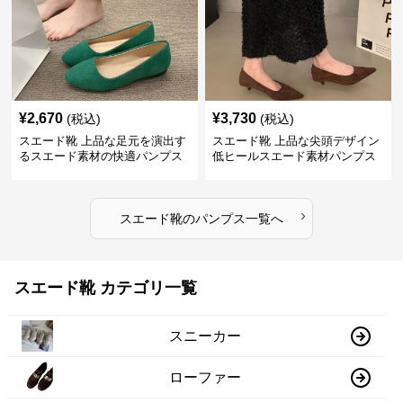
¥
2,670
¥
3,730
(税込)
(税込)
スエード靴 上品な足元を演出す
スエード靴 上品な尖頭デザイン
るスエード素材の快適パンプス
低ヒールスエード素材パンプス
›
スエード靴
の
パンプス
一覧へ
スエード靴 カテゴリ一覧
スニーカー
ローファー