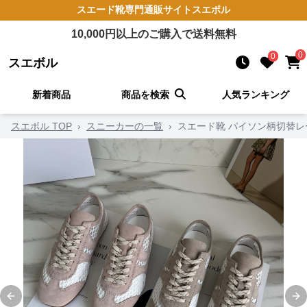
スエード靴
専門通販サイト
スエボル
10,000
円以上のご購入で送料無料
0
0
スエボル
新着商品
商品を検索
人気ランキング
スエボル TOP
›
スニーカーの一覧
›
スエード靴 パイソン柄切替
Previous slide
Ne