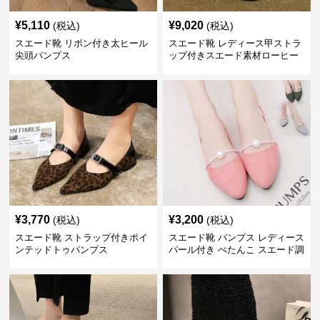
¥
5,110
¥
9,020
(税込)
(税込)
スエード靴 リボン付き太ヒール
スエード靴 レディース甲ストラ
尖頭パンプス
ップ付きスエード素材ローヒー
ルパンプス
¥
3,770
¥
3,200
(税込)
(税込)
スエード靴 ストラップ付きポイ
スエード靴 パンプス レディース
ンテッドトゥパンプス
パール付き ぺたんこ スエード調
3色展開