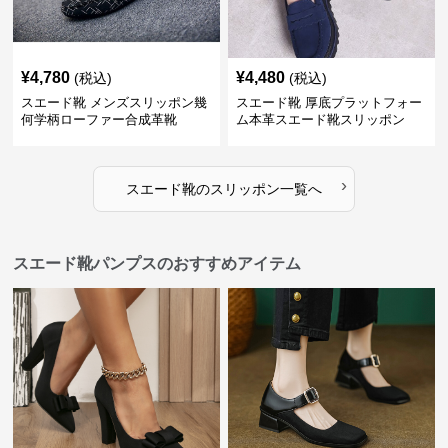
¥
4,780
¥
4,480
(税込)
(税込)
スエード靴 メンズスリッポン幾
スエード靴 厚底プラットフォー
何学柄ローファー合成革靴
ム本革スエード靴スリッポン
›
スエード靴
の
スリッポン
一覧へ
スエード靴パンプスのおすすめアイテム