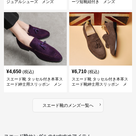
ジュアルシューズ メンズ
ーツ短靴紐付き メンズ
¥
4,650
¥
6,710
(税込)
(税込)
スエード靴 タッセル付き本革ス
スエード靴 タッセル付き本革ス
エード紳士用スリッポン メン
エード靴紳士用スリッポン メ
ズ
ンズ
›
スエード靴
の
メンズ
一覧へ