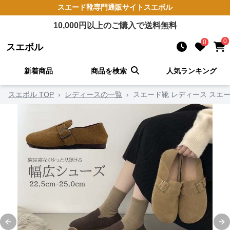
スエード靴
専門通販サイト
スエボル
10,000
円以上のご購入で送料無料
0
0
スエボル
新着商品
商品を検索
人気ランキング
スエボル TOP
›
レディースの一覧
›
スエード靴 レディース スエー
Previous slide
Ne