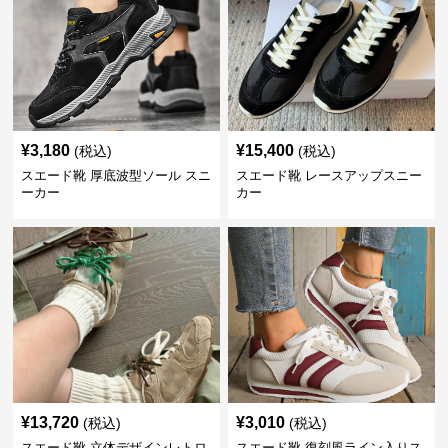
¥
3,180
¥
15,400
(税込)
(税込)
スエード靴 厚底波型ソール スニ
スエード靴 レースアップスニー
ーカー
カー
¥
13,720
¥
3,010
(税込)
(税込)
スエード靴 立体デザインレトロ
スエード靴 復刻風ライン入りス