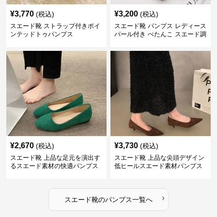
¥
3,770
¥
3,200
(税込)
(税込)
スエード靴 ストラップ付きポイ
スエード靴 パンプス レディース
ンテッドトゥパンプス
パール付き ぺたんこ スエード調
3色展開
¥
2,670
¥
3,730
(税込)
(税込)
スエード靴 上品な足元を演出す
スエード靴 上品な尖頭デザイン
るスエード素材の快適パンプス
低ヒールスエード素材パンプス
›
スエード靴
の
パンプス
一覧へ