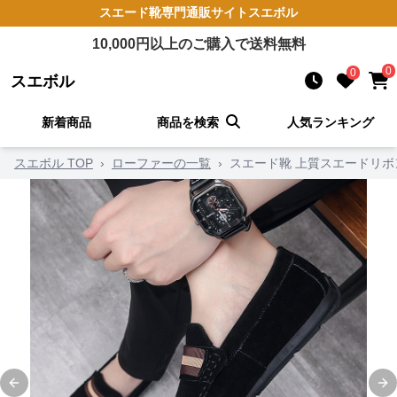
スエード靴
専門通販サイト
スエボル
10,000
円以上のご購入で送料無料
0
0
スエボル
新着商品
商品を検索
人気ランキング
スエボル TOP
›
ローファーの一覧
›
スエード靴 上質スエードリボ
Previous slide
Ne