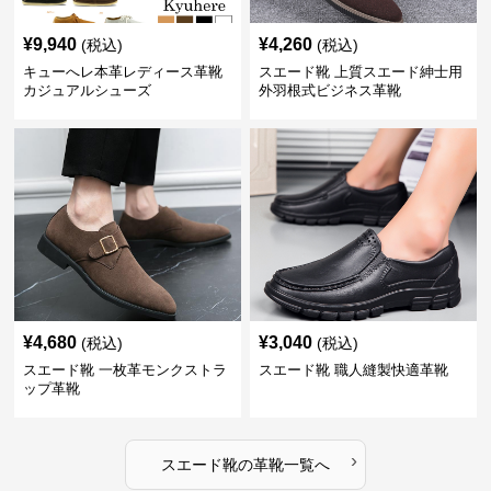
¥
9,940
¥
4,260
(税込)
(税込)
キューへレ本革レディース革靴
スエード靴 上質スエード紳士用
カジュアルシューズ
外羽根式ビジネス革靴
¥
4,680
¥
3,040
(税込)
(税込)
スエード靴 一枚革モンクストラ
スエード靴 職人縫製快適革靴
ップ革靴
›
スエード靴
の
革靴
一覧へ