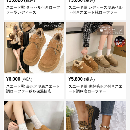
¥
15,820
¥
3,600
(税込)
(税込)
スエード靴 タッセル付きローフ
スエード靴 レディース厚底ベル
ァー型レディース
ト付きスエード靴ローファー
¥
6,000
¥
5,800
(税込)
(税込)
スエード靴 裏ボア厚底スエード
スエード靴 裏起毛ボア付きスエ
調ローファー秋冬保温幅広
ード調厚底ローファー