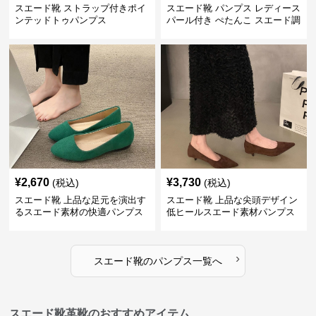
スエード靴 ストラップ付きポイ
スエード靴 パンプス レディース
ンテッドトゥパンプス
パール付き ぺたんこ スエード調
3色展開
¥
2,670
¥
3,730
(税込)
(税込)
スエード靴 上品な足元を演出す
スエード靴 上品な尖頭デザイン
るスエード素材の快適パンプス
低ヒールスエード素材パンプス
›
スエード靴
の
パンプス
一覧へ
スエード靴革靴のおすすめアイテム