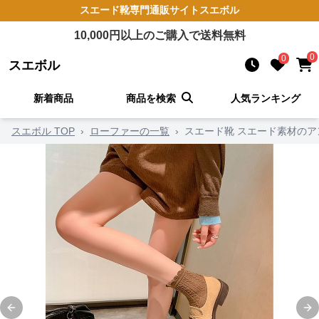
スエード靴
専門通販サイト
スエボル
10,000
円以上のご購入で送料無料
0
0
スエボル
新着商品
商品を検索
人気ランキング
スエボル TOP
›
ローファーの一覧
›
スエード靴 スエード素材の
Previous slide
Ne