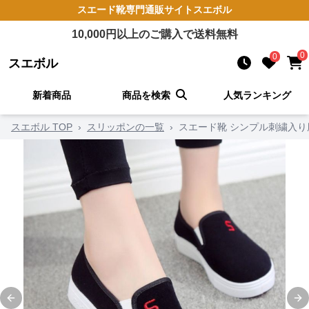
スエード靴
専門通販サイト
スエボル
10,000
円以上のご購入で送料無料
0
0
スエボル
新着商品
商品を検索
人気ランキング
スエボル TOP
›
スリッポンの一覧
›
スエード靴 シンプル刺繍入
Previous slide
Ne