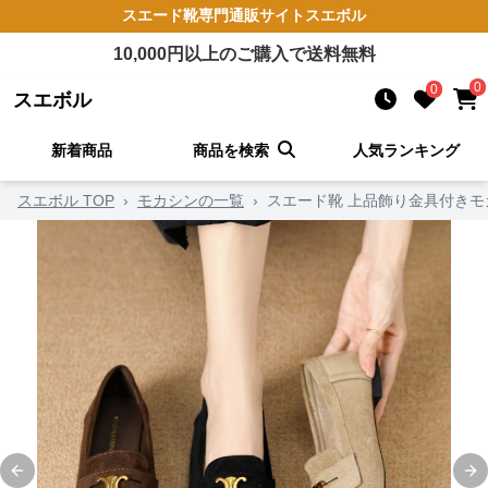
スエード靴
専門通販サイト
スエボル
10,000
円以上のご購入で送料無料
0
0
スエボル
新着商品
商品を検索
人気ランキング
スエボル TOP
›
モカシンの一覧
›
スエード靴 上品飾り金具付きモ
Previous slide
Ne