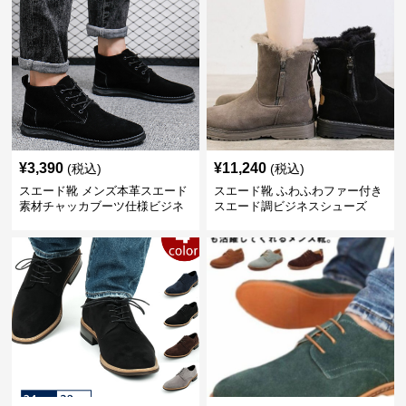
¥
3,390
¥
11,240
(税込)
(税込)
スエード靴 メンズ本革スエード
スエード靴 ふわふわファー付き
素材チャッカブーツ仕様ビジネ
スエード調ビジネスシューズ
スシューズ