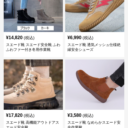
¥
14,820
¥
6,990
(税込)
(税込)
スエード靴 スエード安全靴 ふわ
スエード靴 透気メッシュ仕様絶
ふわファー付き冬用作業靴
縁安全シューズ
¥
17,820
¥
3,580
(税込)
(税込)
スエード靴 高機能アウトドアス
スエード靴 なめらかスエード安
エード安全靴
全作業靴