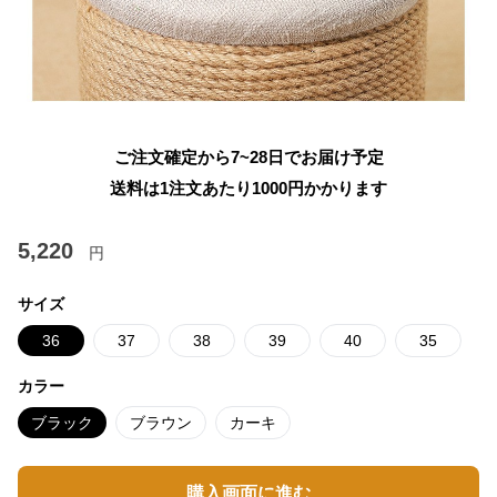
ご注文確定から7~28日でお届け予定
送料は1注文あたり
1000
円かかります
5,220
円
サイズ
36
37
38
39
40
35
カラー
ブラック
ブラウン
カーキ
購入画面に進む