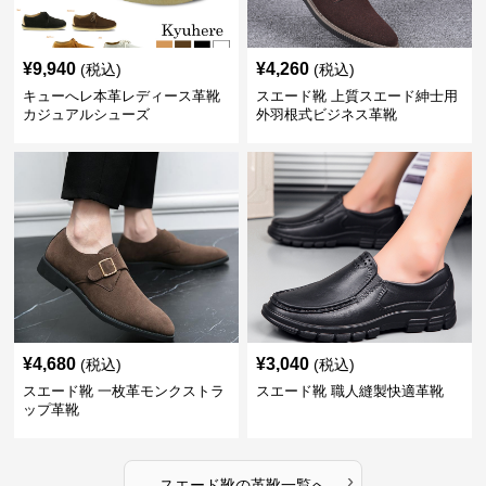
¥
9,940
¥
4,260
(税込)
(税込)
キューへレ本革レディース革靴
スエード靴 上質スエード紳士用
カジュアルシューズ
外羽根式ビジネス革靴
¥
4,680
¥
3,040
(税込)
(税込)
スエード靴 一枚革モンクストラ
スエード靴 職人縫製快適革靴
ップ革靴
›
スエード靴
の
革靴
一覧へ