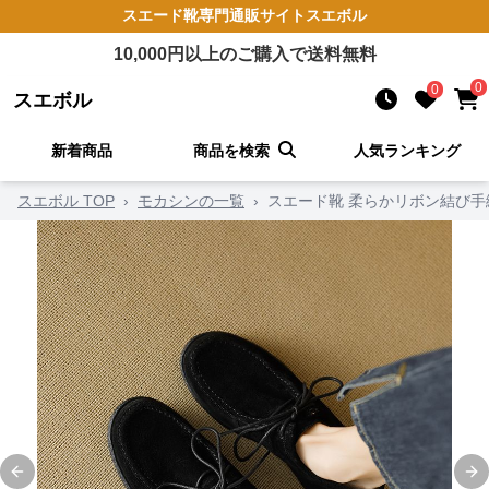
スエード靴
専門通販サイト
スエボル
10,000
円以上のご購入で送料無料
0
0
スエボル
新着商品
商品を検索
人気ランキング
スエボル TOP
›
モカシンの一覧
›
スエード靴 柔らかリボン結び手
Previous slide
Ne