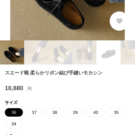
スエード靴 柔らかリボン結び手縫いモカシン
10,680
円
サイズ
36
37
38
39
40
35
34