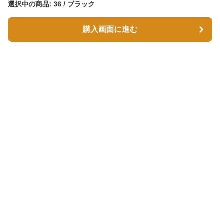
選択中の商品: 36 / ブラック
選択中の商品: 36 / ブラック
購入画面に進む
購入画面に進む
スエボル
について
会社概要
利用規約