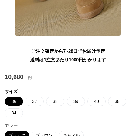
ご注文確定から7~28日でお届け予定
送料は1注文あたり
1000
円かかります
10,680
円
サイズ
36
37
38
39
40
35
34
カラー
ブラック
ブラウン
キャメル