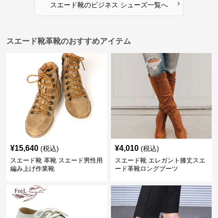
›
スエード靴
の
ビジネス シューズ
一覧へ
スエード靴革靴のおすすめアイテム
¥
15,640
¥
4,010
(税込)
(税込)
スエード靴 革靴 スエード男性用
スエード靴 エレガント膝丈スエ
編み上げ作業靴
ード革靴ロングブーツ