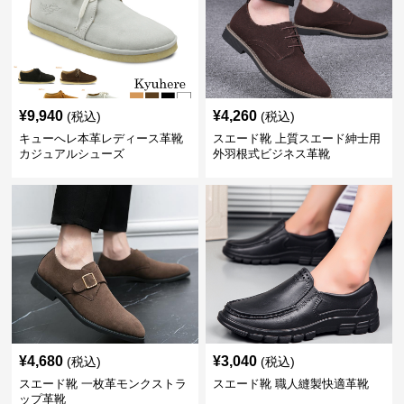
¥
9,940
¥
4,260
(税込)
(税込)
キューへレ本革レディース革靴
スエード靴 上質スエード紳士用
カジュアルシューズ
外羽根式ビジネス革靴
¥
4,680
¥
3,040
(税込)
(税込)
スエード靴 一枚革モンクストラ
スエード靴 職人縫製快適革靴
ップ革靴