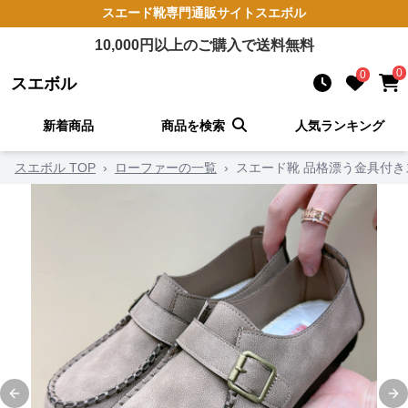
スエード靴
専門通販サイト
スエボル
10,000
円以上のご購入で送料無料
0
0
スエボル
新着商品
商品を検索
人気ランキング
スエボル TOP
›
ローファーの一覧
›
スエード靴 品格漂う金具付
Previous slide
Ne