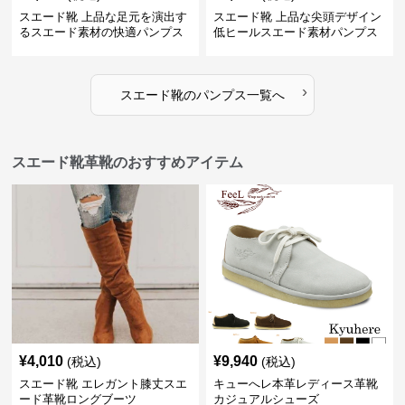
スエード靴 上品な足元を演出す
スエード靴 上品な尖頭デザイン
るスエード素材の快適パンプス
低ヒールスエード素材パンプス
›
スエード靴
の
パンプス
一覧へ
スエード靴革靴のおすすめアイテム
¥
4,010
¥
9,940
(税込)
(税込)
スエード靴 エレガント膝丈スエ
キューへレ本革レディース革靴
ード革靴ロングブーツ
カジュアルシューズ