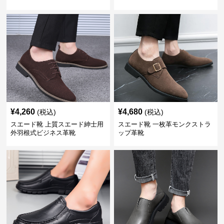
¥
4,260
¥
4,680
(税込)
(税込)
スエード靴 上質スエード紳士用
スエード靴 一枚革モンクストラ
外羽根式ビジネス革靴
ップ革靴