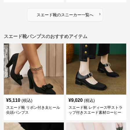
›
スエード靴
の
スニーカー
一覧へ
スエード靴パンプスのおすすめアイテム
¥
5,110
¥
9,020
(税込)
(税込)
スエード靴 リボン付き太ヒール
スエード靴 レディース甲ストラ
尖頭パンプス
ップ付きスエード素材ローヒー
ルパンプス