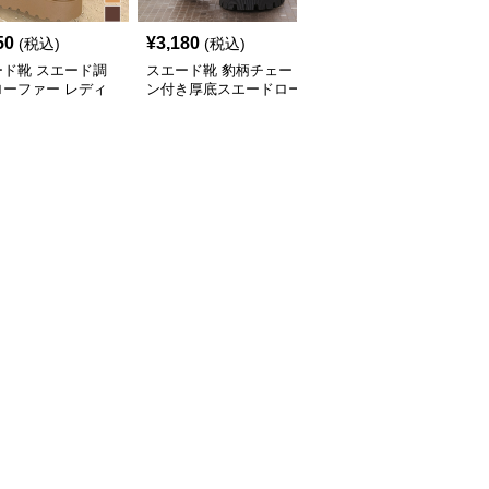
50
¥
3,180
¥
17,080
(税込)
(税込)
(税込)
ード靴 スエード調
スエード靴 豹柄チェー
スエード靴 金具付きフ
ローファー レディ
ン付き厚底スエードロー
ァー裏地靴ローファー
ベルト付き
ファー