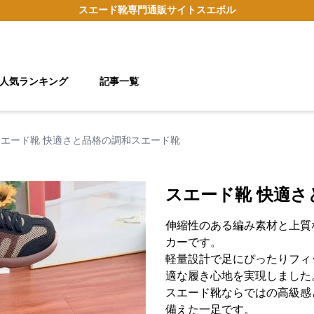
スエード靴
専門通販サイト
スエボル
人気ランキング
記事一覧
スエード靴 快適さと品格の調和スエード靴
スエード靴 快適
伸縮性のある編み素材と上質
カーです。
軽量設計で足にぴったりフィ
適な履き心地を実現しました
スエード靴ならではの高級感
備えた一足です。