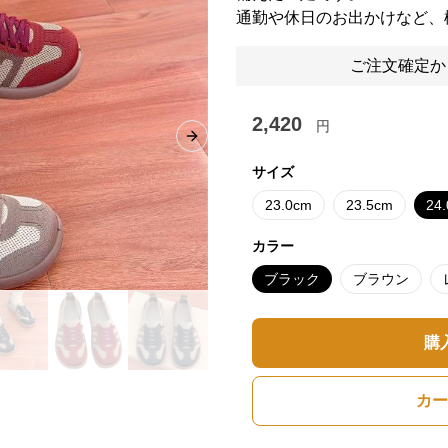
通勤や休日のお出かけなど、
ご注文確定か
2,420
円
Next slide
サイズ
23.0cm
23.5cm
24
カラー
ブラック
ブラウン
購
カー