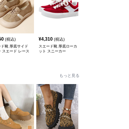
50
¥
4,310
¥
2,970
(税込)
(税込)
(税込)
ード靴 厚底サイド
スエード靴 厚底ローカ
スエード靴 三本線デザ
 スエード レース
ット スニーカー
インローカットスニーカ
プスニーカー
ー
もっと見る