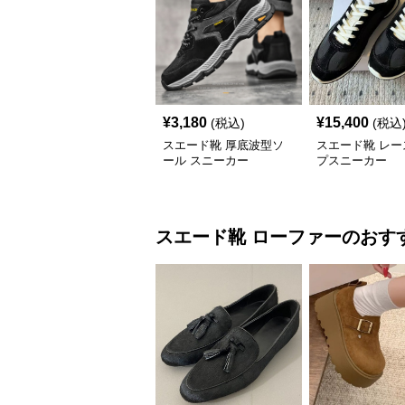
¥
3,180
¥
15,400
(税込)
(税込
スエード靴 厚底波型ソ
スエード靴 レー
ール スニーカー
プスニーカー
スエード靴
ローファー
のおす