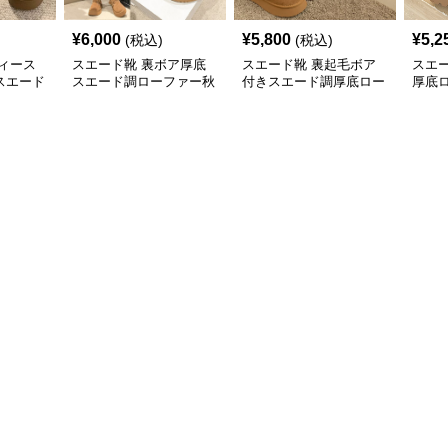
¥
6,000
¥
5,800
¥
5,2
(税込)
(税込)
ィース
スエード靴 裏ボア厚底
スエード靴 裏起毛ボア
スエ
スエード
スエード調ローファー秋
付きスエード調厚底ロー
厚底
冬保温幅広
ファー
ース 