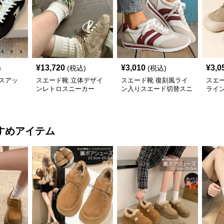
¥
13,720
¥
3,010
¥
3,0
)
(税込)
(税込)
スアッ
スエード靴 立体デザイ
スエード靴 復刻風ライ
スエ
ンレトロスニーカー
ン入りスエード切替スニ
ライン
ーカー
アッ
すめアイテム