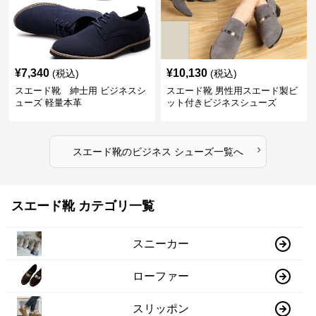
¥
7,340
¥
10,130
(税込)
(税込)
スエード靴 紳士用 ビジネスシ
スエード靴 男性用スエード製ビ
ューズ 軽量本革
ット付きビジネスシューズ
›
スエード靴
の
ビジネス シューズ
一覧へ
スエード靴 カテゴリ一覧
スニーカー
ローファー
スリッポン