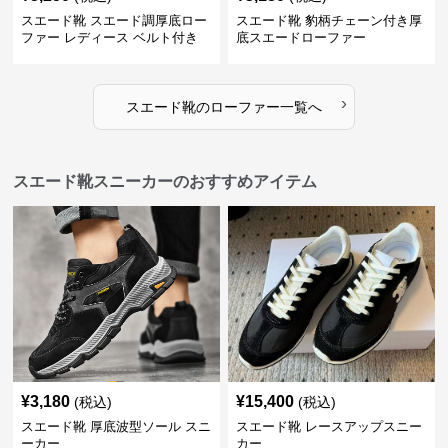
スエード靴 スエード調厚底ロー
スエード靴 豹柄チェーン付き厚
ファー レディース ベルト付き
底スエードローファー
›
スエード靴
の
ローファー
一覧へ
スエード靴スニーカーのおすすめアイテム
¥
3,180
¥
15,400
(税込)
(税込)
スエード靴 厚底波型ソール スニ
スエード靴 レースアップスニー
ーカー
カー