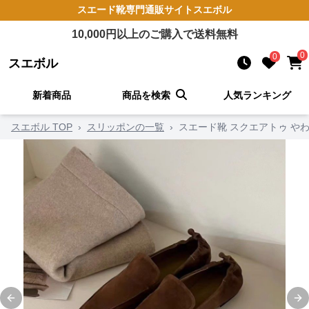
スエード靴
専門通販サイト
スエボル
10,000
円以上のご購入で送料無料
0
0
スエボル
新着商品
商品を検索
人気ランキング
スエボル TOP
›
スリッポンの一覧
›
スエード靴 スクエアトゥ や
Previous slide
Ne