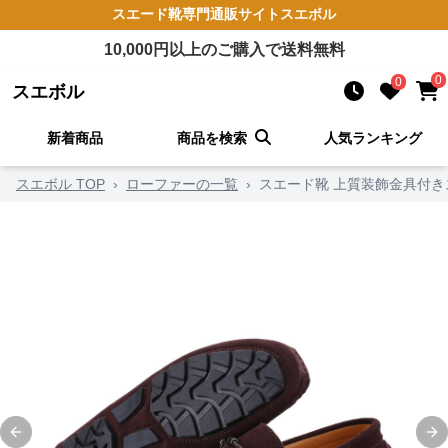
スエード靴
専門通販サイト
スエボル
10,000
円以上のご購入で送料無料
0
0
スエボル
新着商品
商品を検索
人気ランキング
スエボル TOP
›
ローファーの一覧
›
スエード靴 上質装飾金具付
Previous slide
Ne