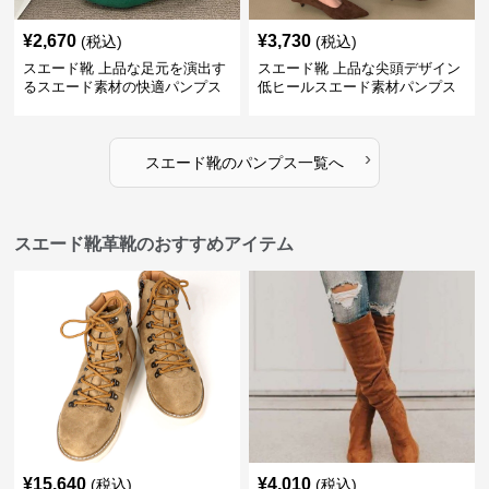
¥
2,670
¥
3,730
(税込)
(税込)
スエード靴 上品な足元を演出す
スエード靴 上品な尖頭デザイン
るスエード素材の快適パンプス
低ヒールスエード素材パンプス
›
スエード靴
の
パンプス
一覧へ
スエード靴革靴のおすすめアイテム
¥
15,640
¥
4,010
(税込)
(税込)