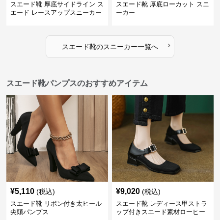
スエード靴 厚底サイドライン ス
スエード靴 厚底ローカット スニ
エード レースアップスニーカー
ーカー
›
スエード靴
の
スニーカー
一覧へ
スエード靴パンプスのおすすめアイテム
¥
5,110
¥
9,020
(税込)
(税込)
スエード靴 リボン付き太ヒール
スエード靴 レディース甲ストラ
尖頭パンプス
ップ付きスエード素材ローヒー