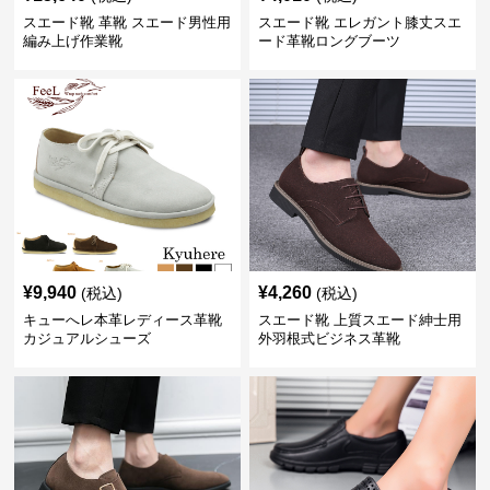
スエード靴 革靴 スエード男性用
スエード靴 エレガント膝丈スエ
編み上げ作業靴
ード革靴ロングブーツ
¥
9,940
¥
4,260
(税込)
(税込)
キューへレ本革レディース革靴
スエード靴 上質スエード紳士用
カジュアルシューズ
外羽根式ビジネス革靴