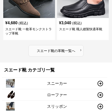
¥
4,680
¥
3,040
(税込)
(税込)
スエード靴 一枚革モンクストラ
スエード靴 職人縫製快適革靴
ップ革靴
›
スエード靴
の
革靴
一覧へ
スエード靴 カテゴリ一覧
スニーカー
ローファー
スリッポン