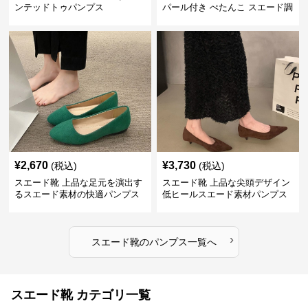
ンテッドトゥパンプス
パール付き ぺたんこ スエード調
3色展開
¥
2,670
¥
3,730
(税込)
(税込)
スエード靴 上品な足元を演出す
スエード靴 上品な尖頭デザイン
るスエード素材の快適パンプス
低ヒールスエード素材パンプス
›
スエード靴
の
パンプス
一覧へ
スエード靴 カテゴリ一覧