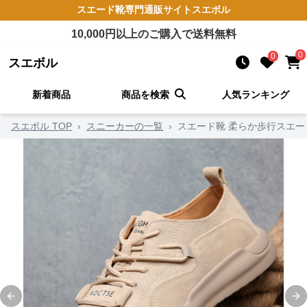
スエード靴
専門通販サイト
スエボル
10,000
円以上のご購入で送料無料
0
0
スエボル
新着商品
商品を検索
人気ランキング
スエボル TOP
›
スニーカーの一覧
›
スエード靴 柔らか歩行スエー
Previous slide
Ne