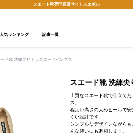
スエード靴
専門通販サイト
スエボル
人気ランキング
記事一覧
ード靴 洗練尖りトゥスエードパンプス
スエード靴 洗練
上質なスエード靴で仕立てた
ス。
程よい高さの太めヒールで安
くい設計です。
シンプルなデザインながらも
んな装いにも調和します。