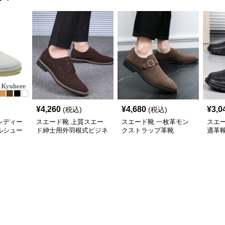
¥
4,260
¥
4,680
¥
3,0
(税込)
(税込)
レディー
スエード靴 上質スエー
スエード靴 一枚革モン
スエ
ルシュー
ド紳士用外羽根式ビジネ
クストラップ革靴
適革
ス革靴