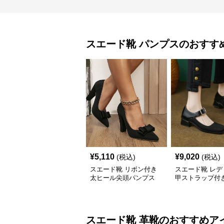
スエード靴
パンプス
のおすす
¥
5,110
¥
9,020
(税込)
(税込)
スエード靴 リボン付き
スエード靴 レデ
太ヒール尖頭パンプス
甲ストラップ付
ド素材ローヒー
ス
スエード靴
革靴
のおすすめア