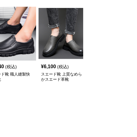
40
¥
6,100
¥
6,400
(税込)
(税込)
(税込)
ード靴 職人縫製快
スエード靴 上質なめら
スエード靴 やわらか履
靴
かスエード革靴
き心地 止め金ストラッ
プ靴