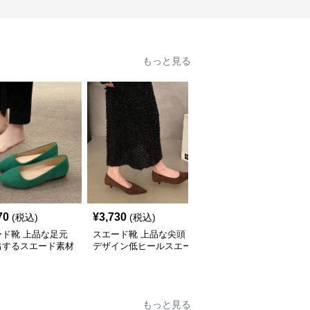
もっと見る
70
¥
3,730
¥
3,850
(税込)
(税込)
(税込)
ード靴 上品な足元
スエード靴 上品な尖頭
スエード靴 上品な起毛
出するスエード素材
デザイン低ヒールスエー
素材スクエアトゥパンプ
適パンプス
ド素材パンプス
ス
もっと見る