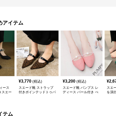
めアイテム
¥
3,770
¥
3,200
¥
2,6
(税込)
(税込)
ィース
スエード靴 ストラップ
スエード靴 パンプス レ
スエ
きスエー
付きポインテッドトゥパ
ディース パール付き ぺ
を演
ルパンプ
ンプス
たんこ スエード調 3色展
の快
開
イテム