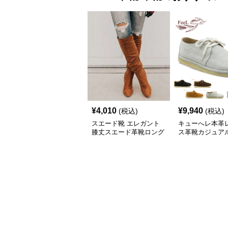
¥
4,010
¥
9,940
(税込)
(税込)
スエード靴 エレガント
キューへレ本革
膝丈スエード革靴ロング
ス革靴カジュア
ブーツ
ズ