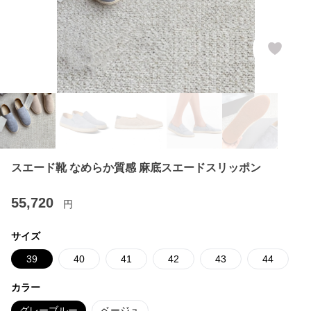
スエード靴 なめらか質感 麻底スエードスリッポン
55,720
円
サイズ
39
40
41
42
43
44
カラー
グレーブルー
ベージュ