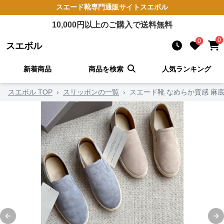
スエード靴
専門通販サイト
スエボル
10,000
円以上のご購入で送料無料
0
0
スエボル
新着商品
商品を検索
人気ランキング
スエボル TOP
›
スリッポンの一覧
›
スエード靴 なめらか質感 麻
Previous slide
Ne