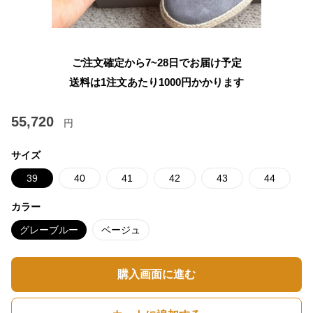
ご注文確定から7~28日でお届け予定
送料は1注文あたり
1000
円かかります
55,720
円
サイズ
39
40
41
42
43
44
カラー
グレーブルー
ベージュ
購入画面に進む