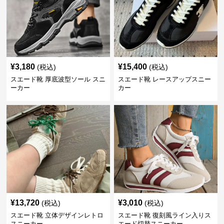
¥
3,180
¥
15,400
(税込)
(税込)
スエード靴 厚底波型ソール スニ
スエード靴 レースアップスニー
ーカー
カー
¥
13,720
¥
3,010
(税込)
(税込)
スエード靴 立体デザインレトロ
スエード靴 復刻風ライン入りス
スニーカー
エード切替スニーカー