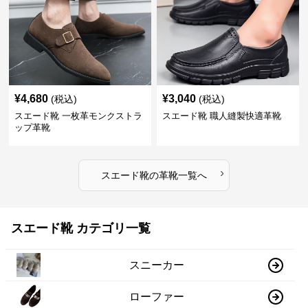
¥
4,680
¥
3,040
(税込)
(税込)
スエード靴 一枚革モンクストラ
スエード靴 職人縫製快適革靴
ップ革靴
›
スエード靴
の
革靴
一覧へ
スエード靴 カテゴリ一覧
スニーカー
ローファー