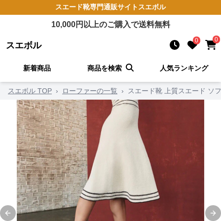
スエード靴
専門通販サイト
スエボル
10,000
円以上のご購入で送料無料
0
0
スエボル
新着商品
商品を検索
人気ランキング
スエボル TOP
›
ローファーの一覧
›
スエード靴 上質スエード ソ
Previous slide
Ne