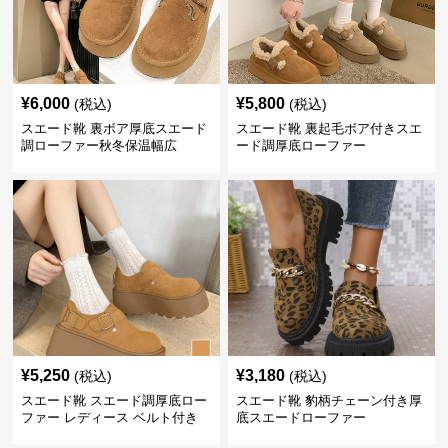
¥
6,000
¥
5,800
(税込)
(税込)
スエード靴 裏ボア厚底スエード
スエード靴 裏起毛ボア付きスエ
調ローファー秋冬保温幅広
ード調厚底ローファー
¥
5,250
¥
3,180
(税込)
(税込)
スエード靴 スエード調厚底ロー
スエード靴 豹柄チェーン付き厚
ファー レディース ベルト付き
底スエードローファー