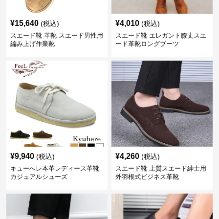
¥
15,640
¥
4,010
(税込)
(税込)
スエード靴 革靴 スエード男性用
スエード靴 エレガント膝丈スエ
編み上げ作業靴
ード革靴ロングブーツ
¥
9,940
¥
4,260
(税込)
(税込)
キューへレ本革レディース革靴
スエード靴 上質スエード紳士用
カジュアルシューズ
外羽根式ビジネス革靴