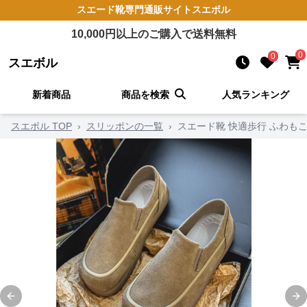
スエード靴
専門通販サイト
スエボル
10,000
円以上のご購入で送料無料
0
0
スエボル
新着商品
商品を検索
人気ランキング
スエボル TOP
›
スリッポンの一覧
›
スエード靴 快適歩行 ふわも
Previous slide
Ne