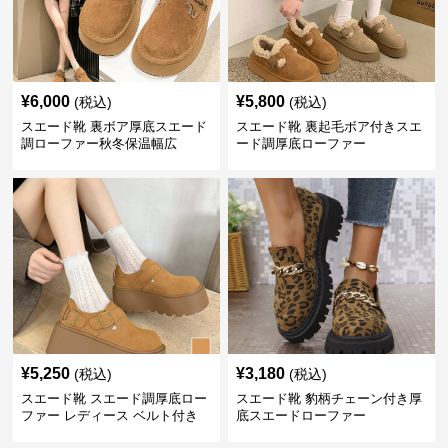
¥
6,000
¥
5,800
(税込)
(税込)
スエード靴 裏ボア厚底スエード
スエード靴 裏起毛ボア付きスエ
調ローファー秋冬保温幅広
ード調厚底ローファー
¥
5,250
¥
3,180
(税込)
(税込)
スエード靴 スエード調厚底ロー
スエード靴 豹柄チェーン付き厚
ファー レディース ベルト付き
底スエードローファー