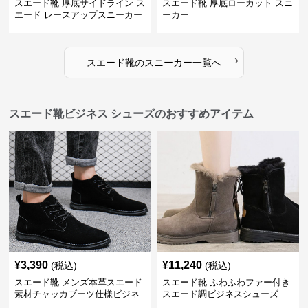
スエード靴 厚底サイドライン ス
スエード靴 厚底ローカット スニ
エード レースアップスニーカー
ーカー
›
スエード靴
の
スニーカー
一覧へ
スエード靴ビジネス シューズのおすすめアイテム
¥
3,390
¥
11,240
(税込)
(税込)
スエード靴 メンズ本革スエード
スエード靴 ふわふわファー付き
素材チャッカブーツ仕様ビジネ
スエード調ビジネスシューズ
スシューズ