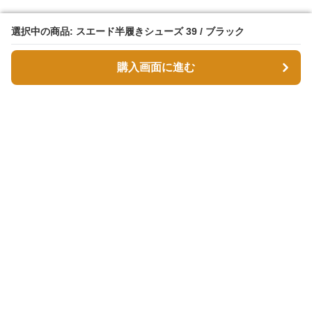
選択中の商品: スエード半履きシューズ 39 / ブラック
選択中の商品: スエード半履きシューズ 39 / ブラック
購入画面に進む
購入画面に進む
スエボル
について
会社概要