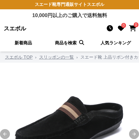
スエード靴
専門通販サイト
スエボル
10,000
円以上のご購入で送料無料
0
0
スエボル
新着商品
商品を検索
人気ランキング
スエボル TOP
›
スリッポンの一覧
›
スエード靴 上品リボン付き
Previous slide
Ne