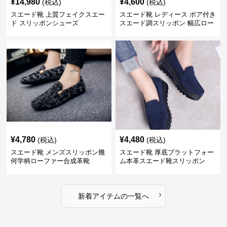
¥
14,980
¥
4,600
(税込)
(税込)
スエード靴 上質フェイクスエー
スエード靴 レディース ボア付き
ド スリッポンシューズ
スエード調スリッポン 幅広ロー
ファー
¥
4,780
¥
4,480
(税込)
(税込)
スエード靴 メンズスリッポン幾
スエード靴 厚底プラットフォー
何学柄ローファー合成革靴
ム本革スエード靴スリッポン
›
新着アイテムの一覧へ