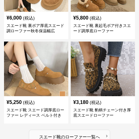
¥
6,000
¥
5,800
(税込)
(税込)
スエード靴 裏ボア厚底スエード
スエード靴 裏起毛ボア付きスエ
調ローファー秋冬保温幅広
ード調厚底ローファー
¥
5,250
¥
3,180
(税込)
(税込)
スエード靴 スエード調厚底ロー
スエード靴 豹柄チェーン付き厚
ファー レディース ベルト付き
底スエードローファー
›
スエード靴
の
ローファー
一覧へ