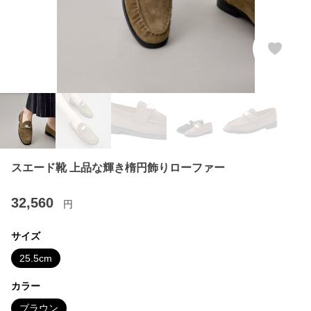
スエード靴 上品な輝き楕円飾りローファー
32,560
円
サイズ
25.5cm
カラー
ブラウン