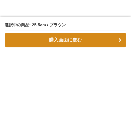
選択中の商品: 25.5cm / ブラウン
選択中の商品: 25.5cm / ブラウン
購入画面に進む
購入画面に進む
スエボル
について