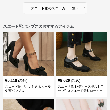
›
スエード靴
の
スニーカー
一覧へ
スエード靴パンプスのおすすめアイテム
¥
5,110
¥
9,020
(税込)
(税込)
スエード靴 リボン付き太ヒール
スエード靴 レディース甲ストラ
尖頭パンプス
ップ付きスエード素材ローヒー
ルパンプス