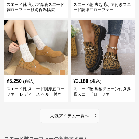
スエード靴 裏ボア厚底スエード
スエード靴 裏起毛ボア付きスエ
調ローファー秋冬保温幅広
ード調厚底ローファー
¥
5,250
¥
3,180
(税込)
(税込)
スエード靴 スエード調厚底ロー
スエード靴 豹柄チェーン付き厚
ファー レディース ベルト付き
底スエードローファー
›
人気アイテム一覧へ
スエード靴ローファーの新着アイテム