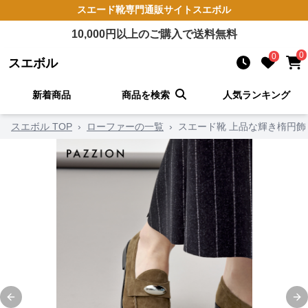
スエード靴
専門通販サイト
スエボル
10,000
円以上のご購入で送料無料
0
0
スエボル
新着商品
商品を検索
人気ランキング
スエボル TOP
›
ローファーの一覧
›
スエード靴 上品な輝き楕円飾
Previous slide
Ne