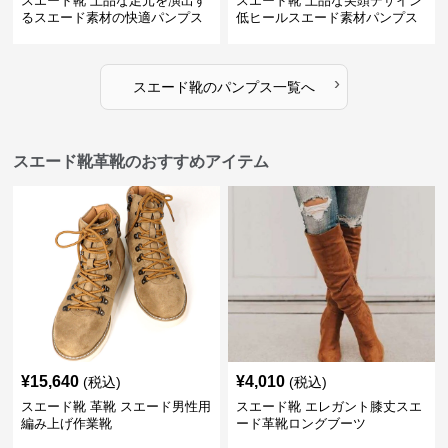
スエード靴 上品な足元を演出す
スエード靴 上品な尖頭デザイン
るスエード素材の快適パンプス
低ヒールスエード素材パンプス
›
スエード靴
の
パンプス
一覧へ
スエード靴革靴のおすすめアイテム
¥
15,640
¥
4,010
(税込)
(税込)
スエード靴 革靴 スエード男性用
スエード靴 エレガント膝丈スエ
編み上げ作業靴
ード革靴ロングブーツ