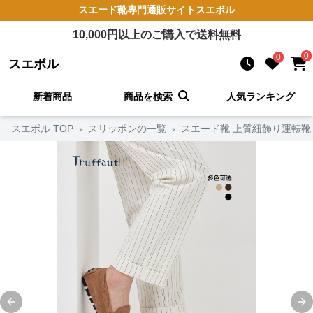
スエード靴
専門通販サイト
スエボル
10,000
円以上のご購入で送料無料
0
0
スエボル
新着商品
商品を検索
人気ランキング
スエボル TOP
›
スリッポンの一覧
›
スエード靴 上質紐飾り運転靴
Previous slide
Ne