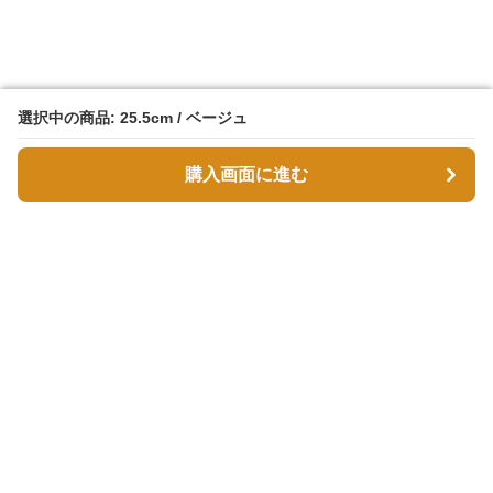
選択中の商品: 25.5cm / ベージュ
選択中の商品: 25.5cm / ベージュ
購入画面に進む
購入画面に進む
スエボル
について