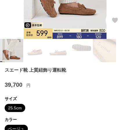
スエード靴 上質紐飾り運転靴
39,700
円
サイズ
25.5cm
カラー
ベージュ