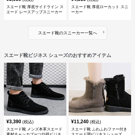
スエード靴 厚底サイドライン ス
スエード靴 厚底ローカット スニ
エード レースアップスニーカー
ーカー
›
スエード靴
の
スニーカー
一覧へ
スエード靴ビジネス シューズのおすすめアイテム
¥
3,390
¥
11,240
(税込)
(税込)
スエード靴 メンズ本革スエード
スエード靴 ふわふわファー付き
素材チャッカブーツ仕様ビジネ
スエード調ビジネスシューズ