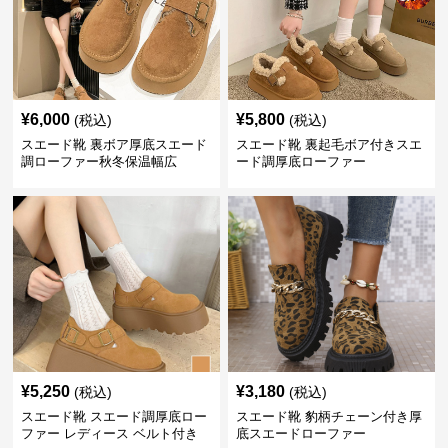
¥
6,000
¥
5,800
(税込)
(税込)
スエード靴 裏ボア厚底スエード
スエード靴 裏起毛ボア付きスエ
調ローファー秋冬保温幅広
ード調厚底ローファー
¥
5,250
¥
3,180
(税込)
(税込)
スエード靴 スエード調厚底ロー
スエード靴 豹柄チェーン付き厚
ファー レディース ベルト付き
底スエードローファー