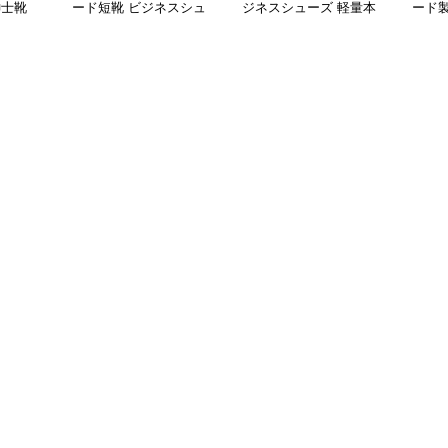
紳士靴
ード短靴 ビジネスシュ
ジネスシューズ 軽量本
ード
ーズ 合成皮革
革
ビジ