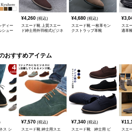
¥
4,260
¥
4,680
¥
3,0
(税込)
(税込)
レディー
スエード靴 上質スエー
スエード靴 一枚革モン
スエ
ルシュー
ド紳士用外羽根式ビジネ
クストラップ革靴
適革
ス革靴
のおすすめアイテム
¥
7,570
¥
7,340
¥
11,
)
(税込)
(税込)
ネス シ
スエード靴 紳士用スエ
スエード靴 紳士用 ビ
スエ