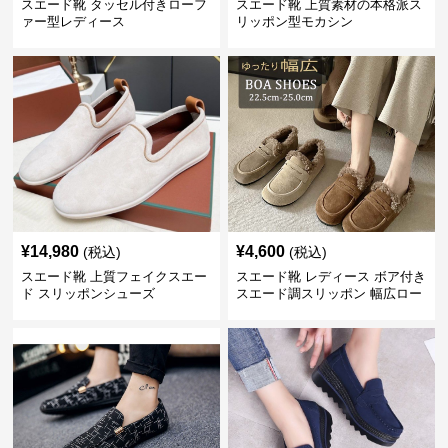
スエード靴 タッセル付きローフ
スエード靴 上質素材の本格派ス
ァー型レディース
リッポン型モカシン
¥
14,980
¥
4,600
(税込)
(税込)
スエード靴 上質フェイクスエー
スエード靴 レディース ボア付き
ド スリッポンシューズ
スエード調スリッポン 幅広ロー
ファー