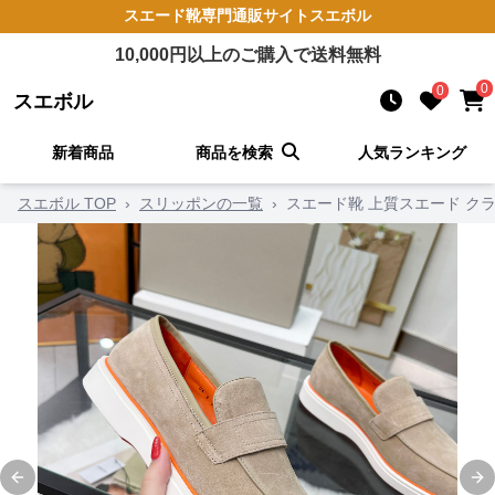
スエード靴
専門通販サイト
スエボル
10,000
円以上のご購入で送料無料
0
0
スエボル
新着商品
商品を検索
人気ランキング
スエボル TOP
›
スリッポンの一覧
›
スエード靴 上質スエード ク
Previous slide
Ne