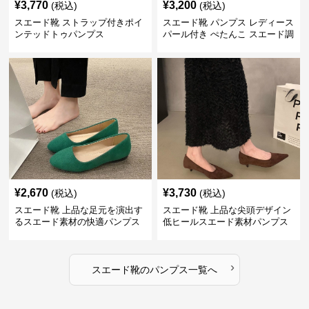
¥
3,770
¥
3,200
(税込)
(税込)
スエード靴 ストラップ付きポイ
スエード靴 パンプス レディース
ンテッドトゥパンプス
パール付き ぺたんこ スエード調
3色展開
¥
2,670
¥
3,730
(税込)
(税込)
スエード靴 上品な足元を演出す
スエード靴 上品な尖頭デザイン
るスエード素材の快適パンプス
低ヒールスエード素材パンプス
›
スエード靴
の
パンプス
一覧へ