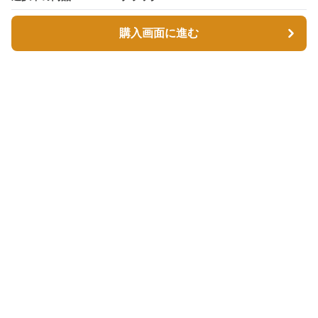
購入画面に進む
購入画面に進む
スエボル
について
会社概要
利用規約