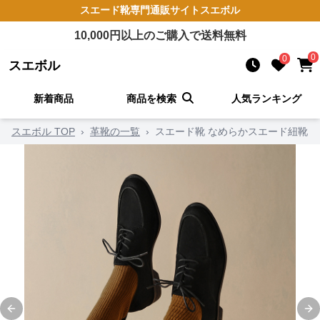
スエード靴
専門通販サイト
スエボル
10,000
円以上のご購入で送料無料
0
0
スエボル
新着商品
商品を検索
人気ランキング
スエボル TOP
›
革靴の一覧
›
スエード靴 なめらかスエード紐靴
Previous slide
Ne