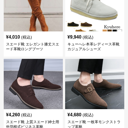
¥
4,010
¥
9,940
(税込)
(税込)
スエード靴 エレガント膝丈スエ
キューへレ本革レディース革靴
ード革靴ロングブーツ
カジュアルシューズ
¥
4,260
¥
4,680
(税込)
(税込)
スエード靴 上質スエード紳士用
スエード靴 一枚革モンクストラ
外羽根式ビジネス革靴
ップ革靴