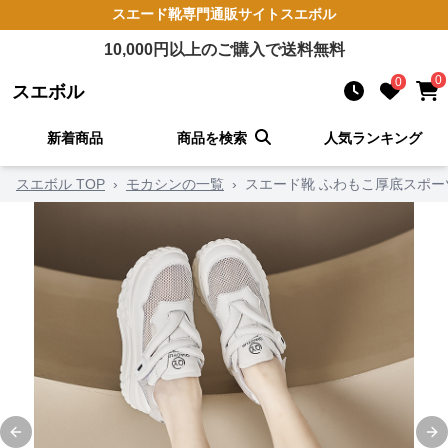
スエード靴
専門通販サイト
スエボル
10,000
円以上のご購入で送料無料
0
0
スエボル
新着商品
商品を検索
人気ランキング
スエボル TOP
›
モカシンの一覧
›
スエード靴 ふわもこ厚底スポー
Previous slide
Ne