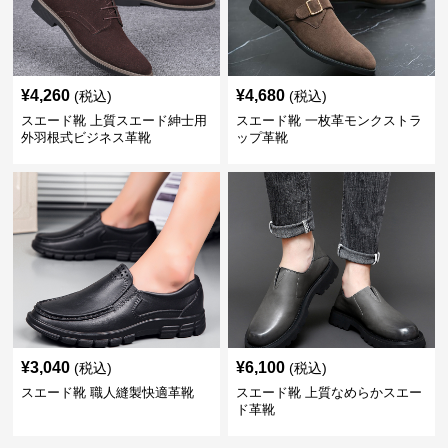
¥
4,260
¥
4,680
(税込)
(税込)
スエード靴 上質スエード紳士用
スエード靴 一枚革モンクストラ
外羽根式ビジネス革靴
ップ革靴
¥
3,040
¥
6,100
(税込)
(税込)
スエード靴 職人縫製快適革靴
スエード靴 上質なめらかスエー
ド革靴