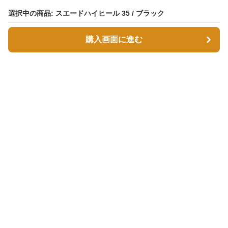
選択中の商品: スエードハイヒール 35 / ブラック
選択中の商品: スエードハイヒール 35 / ブラック
購入画面に進む
購入画面に進む
スエボル
について
会社概要
利用規約