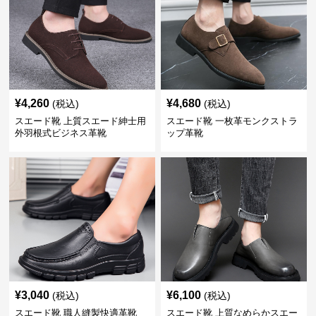
¥
4,260
¥
4,680
(税込)
(税込)
スエード靴 上質スエード紳士用
スエード靴 一枚革モンクストラ
外羽根式ビジネス革靴
ップ革靴
¥
3,040
¥
6,100
(税込)
(税込)
スエード靴 職人縫製快適革靴
スエード靴 上質なめらかスエー