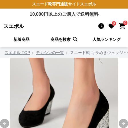
スエード靴
専門通販サイト
スエボル
10,000
円以上のご購入で送料無料
0
0
スエボル
新着商品
商品を検索
人気ランキング
スエボル TOP
›
モカシンの一覧
›
スエード靴 キラめきウェッジヒ
Previous slide
Ne