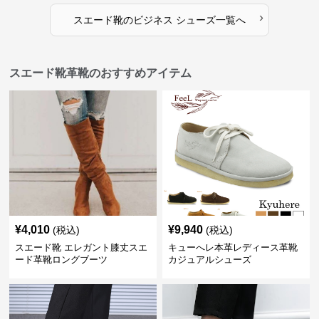
›
スエード靴
の
ビジネス シューズ
一覧へ
スエード靴革靴のおすすめアイテム
¥
4,010
¥
9,940
(税込)
(税込)
スエード靴 エレガント膝丈スエ
キューへレ本革レディース革靴
ード革靴ロングブーツ
カジュアルシューズ