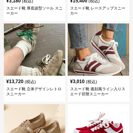
¥
3,180
¥
15,400
(税込)
(税込)
スエード靴 厚底波型ソール スニ
スエード靴 レースアップスニー
ーカー
カー
¥
13,720
¥
3,010
(税込)
(税込)
スエード靴 立体デザインレトロ
スエード靴 復刻風ライン入りス
スニーカー
エード切替スニーカー