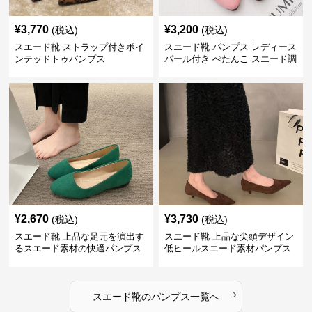
¥
3,770
¥
3,200
(税込)
(税込)
スエード靴 ストラップ付きポイ
スエード靴 パンプス レディース
ンテッドトゥパンプス
パール付き ぺたんこ スエード調
3色展開
¥
2,670
¥
3,730
(税込)
(税込)
スエード靴 上品な足元を演出す
スエード靴 上品な尖頭デザイン
るスエード素材の快適パンプス
低ヒールスエード素材パンプス
›
スエード靴
の
パンプス
一覧へ