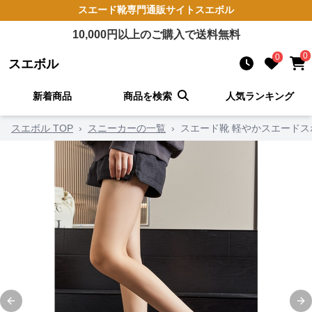
スエード靴
専門通販サイト
スエボル
10,000
円以上のご購入で送料無料
0
0
スエボル
新着商品
商品を検索
人気ランキング
スエボル TOP
›
スニーカーの一覧
›
スエード靴 軽やかスエード
Previous slide
Ne