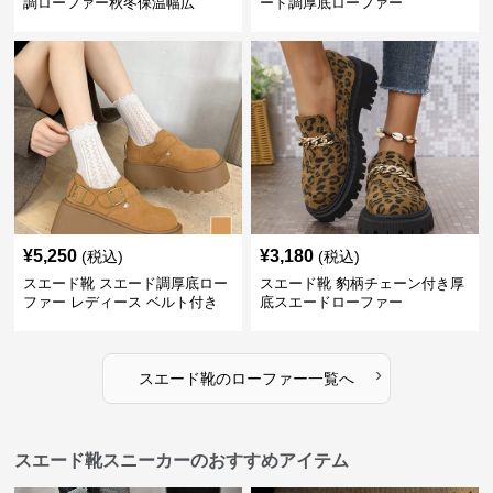
調ローファー秋冬保温幅広
ード調厚底ローファー
¥
5,250
¥
3,180
(税込)
(税込)
スエード靴 スエード調厚底ロー
スエード靴 豹柄チェーン付き厚
ファー レディース ベルト付き
底スエードローファー
›
スエード靴
の
ローファー
一覧へ
スエード靴スニーカーのおすすめアイテム