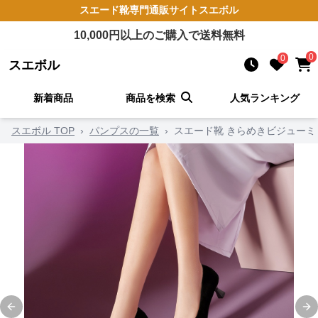
スエード靴
専門通販サイト
スエボル
10,000
円以上のご購入で送料無料
0
0
スエボル
新着商品
商品を検索
人気ランキング
スエボル TOP
›
パンプスの一覧
›
スエード靴 きらめきビジュー
Previous slide
Ne